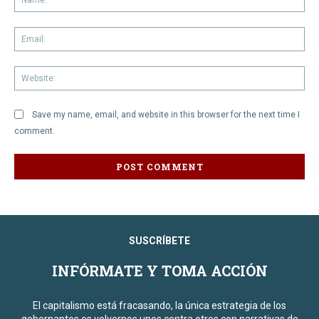
Em
We
Save my name, email, and website in this browser for the next time I
comment.
SUSCRÍBETE
INFÓRMATE Y TOMA ACCIÓN
El capitalismo está fracasando, la única estrategia de los
gobernantes es volvernos unos contra otros con narrativas de