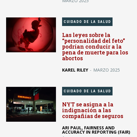
MARZO 2025
CUIDADO DE LA SALUD
Las leyes sobre la
“personalidad del feto”
podrían conducir a la
pena de muerte para los
abortos
KAREL RILEY
-
MARZO 2025
CUIDADO DE LA SALUD
NYT se asigna a la
indignación a las
compañías de seguros
ARI PAUL, FAIRNESS AND
ACCURACY IN REPORTING (FAIR)
-