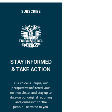
SUBSCRIBE
STAY INFORMED
& TAKE ACTION
Our voice is unique, our
perspective unfiltered. Join
our newsletter and stay up to
date on our original reporting
and journalism for the
people. Delivered to you.