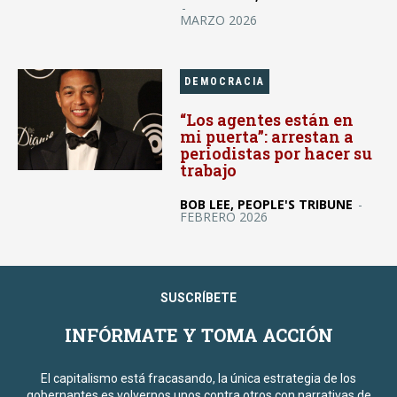
-
MARZO 2026
DEMOCRACIA
“Los agentes están en
mi puerta”: arrestan a
periodistas por hacer su
trabajo
BOB LEE, PEOPLE'S TRIBUNE
-
FEBRERO 2026
SUSCRÍBETE
INFÓRMATE Y TOMA ACCIÓN
El capitalismo está fracasando, la única estrategia de los
gobernantes es volvernos unos contra otros con narrativas de