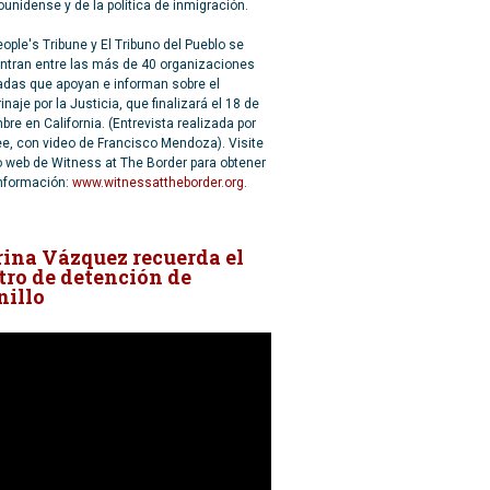
unidense y de la política de inmigración.
ople's Tribune y El Tribuno del Pueblo se
ntran entre las más de 40 organizaciones
adas que apoyan e informan sobre el
inaje por la Justicia, que finalizará el 18 de
bre en California. (Entrevista realizada por
e, con video de Francisco Mendoza). Visite
io web de Witness at The Border para obtener
nformación:
www.witnessattheborder.org
.
ina Vázquez recuerda el
tro de detención de
nillo