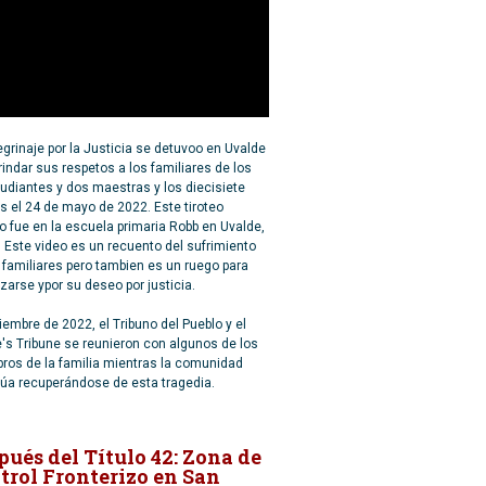
egrinaje por la Justicia se detuvoo en Uvalde
rindar sus respetos a los familiares de los
udiantes y dos maestras y los diecisiete
s el 24 de mayo de 2022. Este tiroteo
 fue en la escuela primaria Robb en Uvalde,
 Este video es un recuento del sufrimiento
 familiares pero tambien es un ruego para
zarse ypor su deseo por justicia.
iembre de 2022, el Tribuno del Pueblo y el
's Tribune se reunieron con algunos de los
ros de la familia mientras la comunidad
núa recuperándose de esta tragedia.
pués del Título 42: Zona de
trol Fronterizo en San