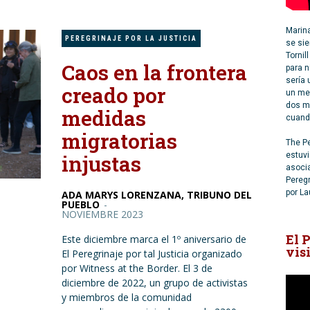
Marin
PEREGRINAJE POR LA JUSTICIA
se sie
Tornil
Caos en la frontera
para n
sería 
creado por
un me
dos me
medidas
cuand
migratorias
The Pe
estuv
injustas
asoci
Peregr
por La
ADA MARYS LORENZANA, TRIBUNO DEL
PUEBLO
-
NOVIEMBRE 2023
El 
Este diciembre marca el 1º aniversario de
vis
El Peregrinaje por tal Justicia organizado
por Witness at the Border. El 3 de
diciembre de 2022, un grupo de activistas
y miembros de la comunidad