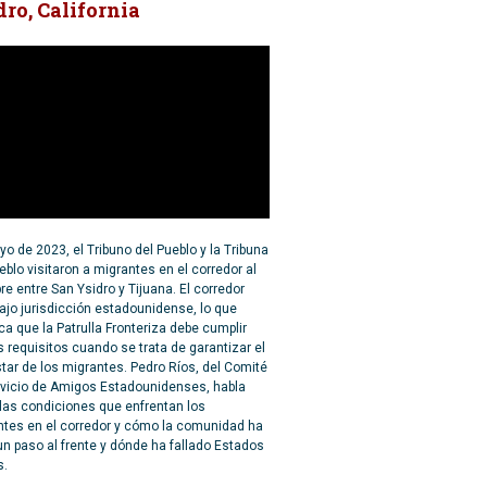
dro, California
o de 2023, el Tribuno del Pueblo y la Tribuna
eblo visitaron a migrantes en el corredor al
ibre entre San Ysidro y Tijuana. El corredor
ajo jurisdicción estadounidense, lo que
ica que la Patrulla Fronteriza debe cumplir
s requisitos cuando se trata de garantizar el
tar de los migrantes. Pedro Ríos, del Comité
rvicio de Amigos Estadounidenses, habla
las condiciones que enfrentan los
ntes en el corredor y cómo la comunidad ha
n paso al frente y dónde ha fallado Estados
s.