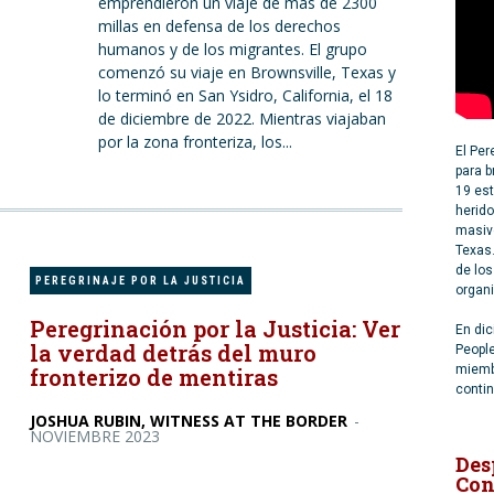
emprendieron un viaje de mas de 2300
millas en defensa de los derechos
humanos y de los migrantes. El grupo
comenzó su viaje en Brownsville, Texas y
lo terminó en San Ysidro, California, el 18
de diciembre de 2022. Mientras viajaban
por la zona fronteriza, los...
El Per
para b
19 est
herido
masivo
Texas.
de los
PEREGRINAJE POR LA JUSTICIA
organi
Peregrinación por la Justicia: Ver
En dic
la verdad detrás del muro
People
miemb
fronterizo de mentiras
conti
JOSHUA RUBIN, WITNESS AT THE BORDER
-
NOVIEMBRE 2023
Des
Con