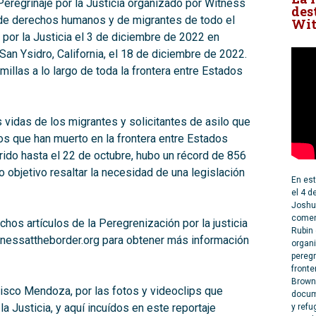
 Peregrinaje por la Justicia organizado por Witness
des
 de derechos humanos y de migrantes de todo el
Wit
por la Justicia el 3 de diciembre de 2022 en
 San Ysidro, California, el 18 de diciembre de 2022.
millas a lo largo de toda la frontera entre Estados
s vidas de los migrantes y solicitantes de asilo que
os que han muerto en la frontera entre Estados
rido hasta el 22 de octubre, hubo un récord de 856
o objetivo resaltar la necesidad de una legislación
En est
el 4 d
Joshua
comenz
os artículos de la Peregrenización por la justicia
Rubin 
itnessattheborder.org para obtener más información
organi
peregr
fronte
Browns
sco Mendoza, por las fotos y videoclips que
docum
a Justicia, y aquí incuídos en este reportaje
y refu