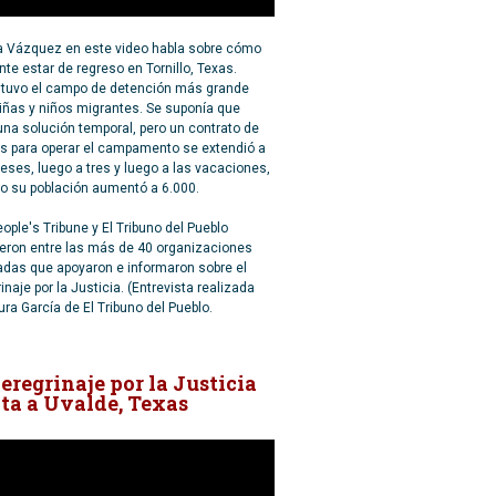
a Vázquez en este video habla sobre cómo
nte estar de regreso en Tornillo, Texas.
l tuvo el campo de detención más grande
iñas y niños migrantes. Se suponía que
una solución temporal, pero un contrato de
s para operar el campamento se extendió a
ses, luego a tres y luego a las vacaciones,
o su población aumentó a 6.000.
ople's Tribune y El Tribuno del Pueblo
ieron entre las más de 40 organizaciones
adas que apoyaron e informaron sobre el
inaje por la Justicia. (Entrevista realizada
ura García de El Tribuno del Pueblo.
Peregrinaje por la Justicia
ita a Uvalde, Texas