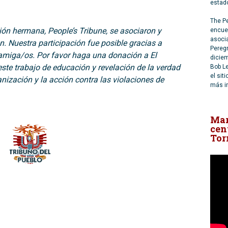
estado
The Pe
ión hermana, People’s Tribune, se asociaron y
encue
asoci
n. Nuestra participación fue posible gracias a
Peregr
 amiga/os. Por favor haga una donación a El
diciem
ste trabajo de educación y revelación de la verdad
Bob Le
el sit
nización y la acción contra las violaciones de
más i
Mar
cen
Tor