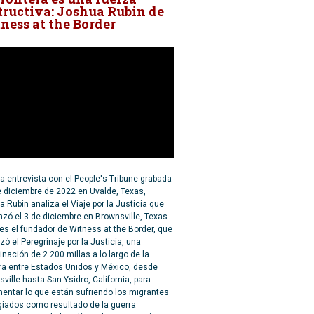
tructiva: Joshua Rubin de
ness at the Border
a entrevista con el People's Tribune grabada
e diciembre de 2022 en Uvalde, Texas,
 Rubin analiza el Viaje por la Justicia que
ó el 3 de diciembre en Brownsville, Texas.
es el fundador de Witness at the Border, que
zó el Peregrinaje por la Justicia, una
inación de 2.200 millas a lo largo de la
ra entre Estados Unidos y México, desde
ville hasta San Ysidro, California, para
entar lo que están sufriendo los migrantes
giados como resultado de la guerra