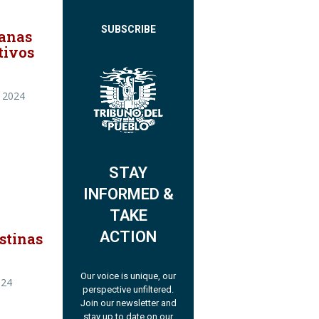
SUBSCRIBE
manas
tivos
 2024
STAY
INFORMED &
TAKE
ACTION
stinas
Our voice is unique, our
024
perspective unfiltered.
Join our newsletter and
stay up to date on our