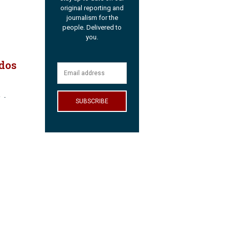
original reporting and
journalism for the
people. Delivered to
you.
ados
O
-
SUBSCRIBE