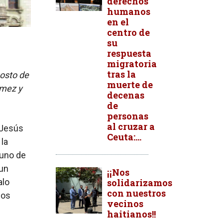
derechos
humanos
en el
centro de
su
respuesta
migratoria
tras la
gosto de
muerte de
omez y
decenas
de
personas
al cruzar a
 Jesús
Ceuta:...
 la
 uno de
 un
¡¡Nos
alo
solidarizamos
con nuestros
los
vecinos
haitianos!!