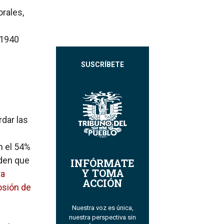
rales,
 1940
SUSCRÍBETE
dar las
n el 54%
nden que
INFÓRMATE
Y TOMA
ra
ACCIÓN
osión de
Nuestra voz es única,
nuestra perspectiva sin