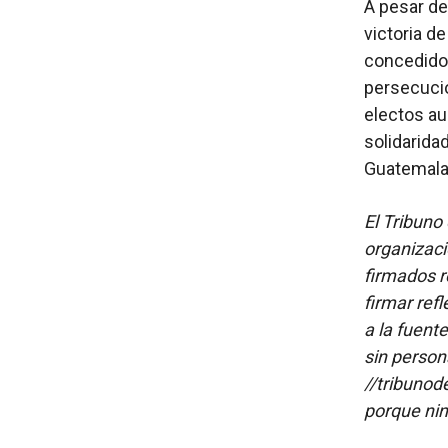
A pesar de
victoria de
concedido 
persecució
electos a
solidarida
Guatemala
El Tribuno 
organizaci
firmados re
firmar refl
a la fuent
sin person
//tribunod
porque nin