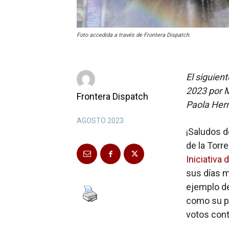
Foto accedida a través de Frontera Dispatch.
El siguien
2023 por M
Frontera Dispatch
Paola Her
AGOSTO 2023
¡Saludos 
de la Torr
Iniciativa
sus días m
ejemplo de
como su p
votos cont