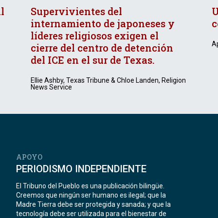
l
Supervivientes del
U
internamiento de japoneses y
c
líderes religiosos exigen el
Ap
cierre del centro de detención
del ICE en el sur de Texas.
Ellie Ashby, Texas Tribune & Chloe Landen, Religion
News Service
APOYO
PERIODISMO INDEPENDIENTE
El Tribuno del Pueblo es una publicación bilingüe.
Creemos que ningún ser humano es ilegal; que la
Madre Tierra debe ser protegida y sanada; y que la
tecnología debe ser utilizada para el bienestar de