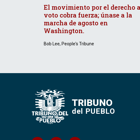
El movimiento por el derecho a
voto cobra fuerza; únase a la
marcha de agosto en
Washington.
Bob Lee, People's Tribune
TRIBUNO
del PUEBLO