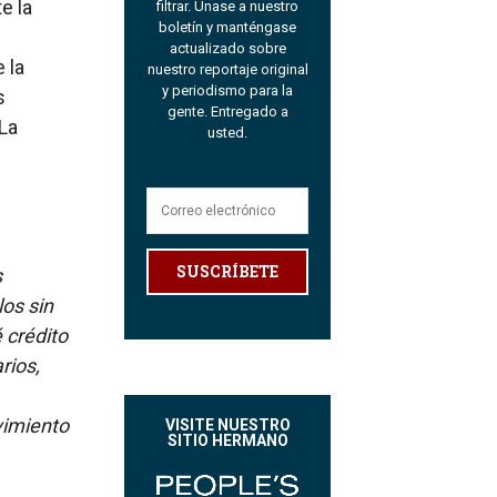
e la
filtrar. Únase a nuestro
boletín y manténgase
actualizado sobre
 la
nuestro reportaje original
y periodismo para la
s
gente. Entregado a
La
usted.
SUSCRÍBETE
s
los sin
é crédito
rios,
vimiento
VISITE NUESTRO
SITIO HERMANO