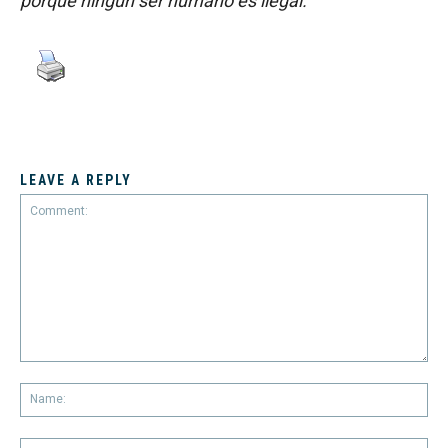
porque ningún ser humano es ilegal.
LEAVE A REPLY
Comment:
Na
Em