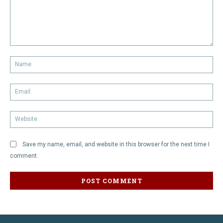
Comment:
Na
Em
We
Save my name, email, and website in this browser for the next time I
comment.