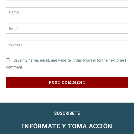
Comment:
Na
Em
We
Save my name, email, and website in this browser for the next time I
comment.
SUSCRÍBETE
INFÓRMATE Y TOMA ACCIÓN