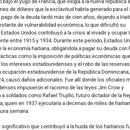
ó bajo el yugo de Francia, que exigía a la nueva república 
lones de dólares que la esclavitud habría generado para el
l pago de la deuda tardó más de cien años, dejando a Hait
stante de vulnerabilidad económica, lo que dificultó su
 Estados Unidos contribuyó a la crisis al invadir y ocupar 
nte entre 1915 y 1934. Durante este período, Estados U
 la economía haitiana, obligándola a pagar su deuda con 
ácticas como la imposición de políticas económicas qu
 los intereses estadounidenses y el robo de las reservas
La ocupación estadounidense de la República Dominicana,
4, causó daños adicionales. Fue allí donde los oficiales m
enses impusieron el racismo de las leyes Jim Crow y
 a soldados como Rafael Trujillo, futuro dictador de la Re
, quien en 1937 ejecutaría a decenas de miles de haitia
una semana.
 significativo que contribuyó a la huida de los haitianos f