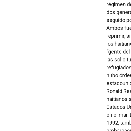
régimen de
dos gener
seguido po
Ambos fuer
reprimir, 
los haitia
“gente del
las solici
refugiados
hubo órde
estadounid
Ronald Rea
haitianos 
Estados U
en el mar.
1992, tamb
embarcacio