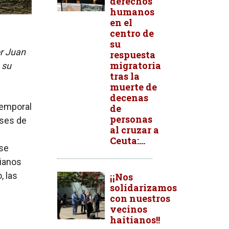
derechos
humanos
en el
centro de
su
or Juan
respuesta
migratoria
 su
tras la
muerte de
decenas
Temporal
de
personas
íses de
al cruzar a
Ceuta:...
se
tianos
, las
¡¡Nos
solidarizamos
con nuestros
vecinos
haitianos!!