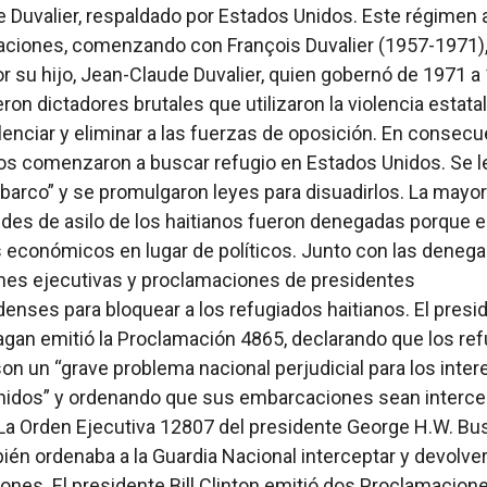
 Duvalier, respaldado por Estados Unidos. Este régimen 
aciones, comenzando con François Duvalier (1957-1971)
r su hijo, Jean-Claude Duvalier, quien gobernó de 1971 a
on dictadores brutales que utilizaron la violencia estatal
silenciar y eliminar a las fuerzas de oposición. En consecu
nos comenzaron a buscar refugio en Estados Unidos. Se l
 barco” y se promulgaron leyes para disuadirlos. La mayor
tudes de asilo de los haitianos fueron denegadas porque 
 económicos en lugar de políticos. Junto con las denega
nes ejecutivas y proclamaciones de presidentes
enses para bloquear a los refugiados haitianos. El presi
gan emitió la Proclamación 4865, declarando que los re
son un “grave problema nacional perjudicial para los inte
nidos” y ordenando que sus embarcaciones sean interc
 La Orden Ejecutiva 12807 del presidente George H.W. Bu
ién ordenaba a la Guardia Nacional interceptar y devolver
nes. El presidente Bill Clinton emitió dos Proclamacione