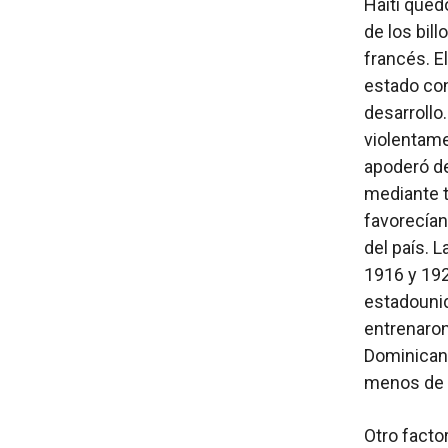
Haití qued
de los bil
francés. E
estado con
desarrollo.
violentame
apoderó de
mediante t
favorecían
del país. 
1916 y 192
estadounid
entrenaron
Dominicana
menos de 
Otro factor