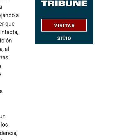
a
ejando a
er que
VISITAR
intacta,
SITIO
ición
, el
tras
a
e
es
 un
 los
dencia,