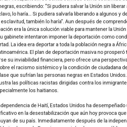
gras, escribiendo: “Si pudiera salvar la Unión sin liberar 
lavo, lo haría… Si pudiera salvarla liberando a algunos y d
a esclavitud, también lo haría”. Aun después de comprend
ación era la única solución viable para mantener la Unión 
su gabinete intentaron imponer la deportación como cond
ertad. La idea era deportar a toda la población negra a África
atinoamérica. El plan de deportación masiva no prosperó 
se su inviabilidad financiera, pero ofrece una perspectiv
sobre el racismo sistémico y la condición de ciudadana d
ase que sufrían las personas negras en Estados Unidos.
stra las políticas racistas dirigidas contra los inmigrant
pecialmente los haitianos.
independencia de Haití, Estados Unidos ha desempeñado
ificativo en la desestabilización que aún hoy provoca que
huyan de su país. Inmediatamente después de la indepen