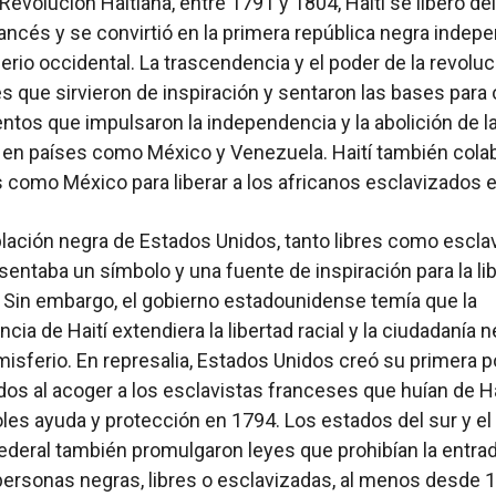
Revolución Haitiana, entre 1791 y 1804, Haití se liberó del
ancés y se convirtió en la primera república negra indep
erio occidental. La trascendencia y el poder de la revoluc
es que sirvieron de inspiración y sentaron las bases para 
ntos que impulsaron la independencia y la abolición de l
 en países como México y Venezuela. Haití también colabo
 como México para liberar a los africanos esclavizados 
blación negra de Estados Unidos, tanto libres como escla
esentaba un símbolo y una fuente de inspiración para la li
 Sin embargo, el gobierno estadounidense temía que la
ia de Haití extendiera la libertad racial y la ciudadanía 
misferio. En represalia, Estados Unidos creó su primera po
dos al acoger a los esclavistas franceses que huían de Ha
les ayuda y protección en 1794. Los estados del sur y el
ederal también promulgaron leyes que prohibían la entrad
 personas negras, libres o esclavizadas, al menos desde 