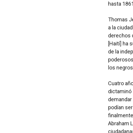
hasta 1861
Thomas Jef
a la ciuda
derechos d
[Haití] ha 
de la inde
poderosos 
los negro
Cuatro año
dictaminó 
demandar a
podían ser
finalmente
Abraham Li
ciudadanas