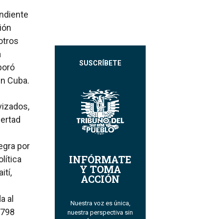
endiente
ión
otros
a
SUSCRÍBETE
ró ​​
en Cuba.
vizados,
bertad
negra por
INFÓRMATE
lítica
Y TOMA
ití,
ACCIÓN
a al
Nuestra voz es única,
1798
nuestra perspectiva sin