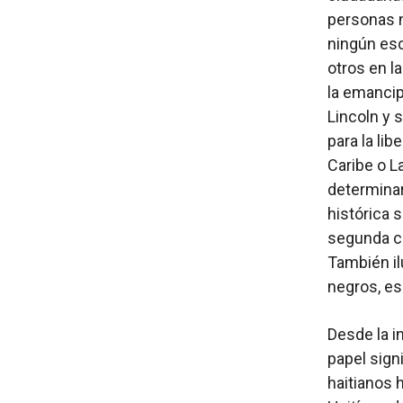
personas ne
ningún esc
otros en l
la emancip
Lincoln y 
para la lib
Caribe o L
determinar
histórica 
segunda cl
También ilu
negros, es
Desde la 
papel sign
haitianos 