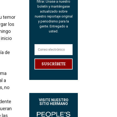
filtrar. Únase a nuestro
boletín y manténgase
actualizado sobre
su temor
nuestro reportaje original
y periodismo para la
rgar los
gente. Entregado a
omingo
usted.
inicio
ía de
SUSCRÍBETE
rema
l a
s, no
VISITE NUESTRO
idente
SITIO HERMANO
fueran
 las