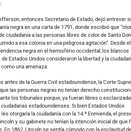
.
ferson, entonces Secretario de Estado, dejó entrever 
danía negra en una carta de 1791, donde escribió que “oto
e ciudadanía a las personas libres de color de Santo D
sumido a esa colonia en una peligrosa agitación”. Desde el 
pendencia negra en el hemisferio occidental, los blancos
de Estados Unidos consideraron la libertad y la ciudadan
s como una amenaza.
s antes de la Guerra Civil estadounidense, la Corte Sup
que las personas negras no tenían derecho constituciona
nte los tribunales porque, ya fueran libres o esclavizada
 ciudadanas estadounidenses. Si bien Estados Unidos
 les otorgaría la ciudadanía con la 14.ª Enmienda, el pres
ncoln y su gabinete no tenían la intención inicial de que 
. En 1862, Lincoln se sentía cómodo con la esclavitud de