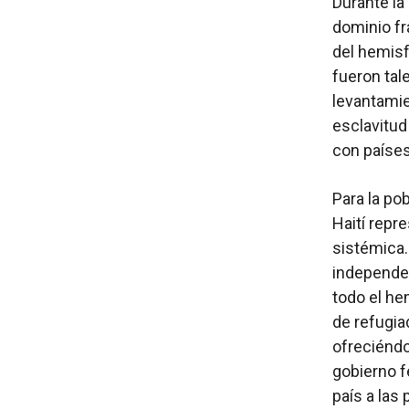
Durante la 
dominio fr
del hemisf
fueron tal
levantamie
esclavitud
con países
Para la po
Haití repr
sistémica.
independenc
todo el he
de refugia
ofreciéndo
gobierno f
país a las