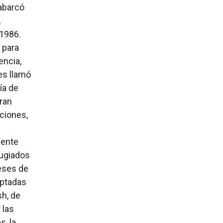
abarcó
,
 1986.
 para
encia,
es llamó
ía de
eran
ciones,
dente
fugiados
reses de
eptadas
sh, de
 las
s, la