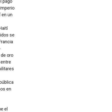
el pago
 Imperio
í en un
Haití
nidos se
Francia
e
 de oro
 entre
ilitares
pública
nos en
ue el