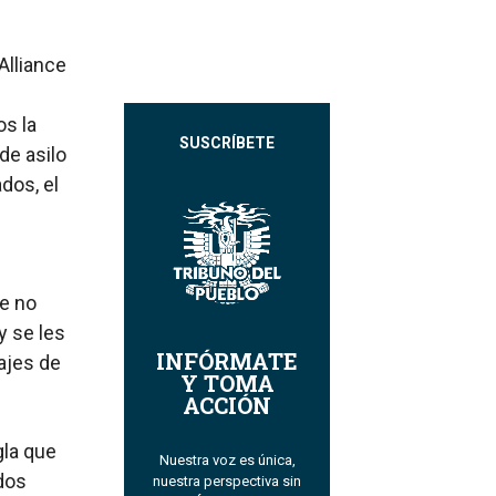
Alliance
os la
SUSCRÍBETE
de asilo
dos, el
ue no
y se les
INFÓRMATE
iajes de
Y TOMA
ACCIÓN
gla que
Nuestra voz es única,
ados
nuestra perspectiva sin