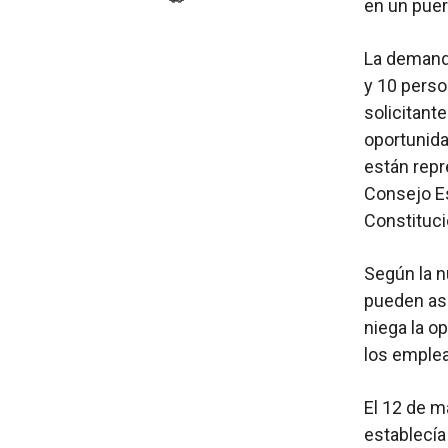
en un puert
La demanda
y 10 perso
solicitant
oportunidad
están repr
Consejo E
Constituci
Según la n
pueden ase
niega la o
los emplea
El 12 de m
establecía 