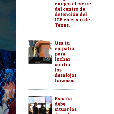
exigen el cierre
del centro de
detención del
ICE en el sur de
Texas.
Usa tu
empatía
para
luchar
contra
los
desalojos
forzosos
España
debe
situar los