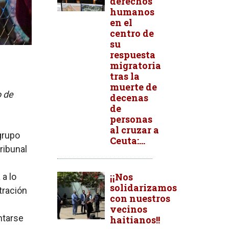
derechos
humanos
en el
centro de
su
respuesta
migratoria
tras la
muerte de
o de
decenas
de
personas
al cruzar a
grupo
Ceuta:...
ribunal
¡¡Nos
 a lo
solidarizamos
tración
con nuestros
vecinos
ntarse
haitianos!!