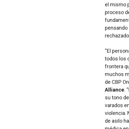
el mismo 
proceso de
fundamenta
pensando 
rechazados
“El person
todos los d
frontera q
muchos mes
de CBP One
Alliance
. 
su tono de
varados en
violencia.
de asilo h
médica en 