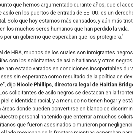
punto que hemos argumentado durante años, que el acce
 asilo en los puertos de entrada de EE. UU. es un derech
l. Solo que hoy estamos más cansados, y aún más trist
en los muchos seres humanos que han perdido la vida,
 por un gobierno que esperaban que los protegiera.”
al de HBA, muchos de los cuales son inmigrantes negros
ías con los solicitantes de asilo haitianos y otros negros
ue han estado varados en condiciones insoportables dur
es sin esperanza como resultado de la política de dev
”, dijo
Nicole Phillips, directora legal de Haitian Bridg
“Los solicitantes de asilo negros se destacan en la fronte
 piel e identidad racial, y a menudo no tienen hogar y est
 áreas donde pueden convertirse en blanco de discrimin
 Nuestro personal ha tenido que enterrar a muchos solici
aitianos que fueron asesinados o murieron por negligenci
el lado mexicano de la frontera mientras esperaban para