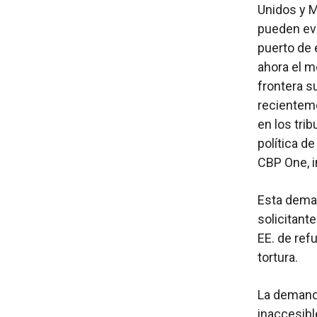
Unidos y M
pueden evi
puerto de 
ahora el m
frontera s
recienteme
en los tri
política de
CBP One, i
Esta deman
solicitante
EE. de ref
tortura.
La demanda
inaccesibl