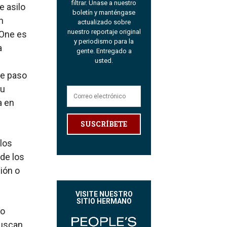
filtrar. Únase a nuestro
e asilo
boletín y manténgase
n
actualizado sobre
nuestro reportaje original
 One es
y periodismo para la
a
gente. Entregado a
usted.
re paso
su
a en
SUSCRÍBETE
los
 de los
ión o
VISITE NUESTRO
SITIO HERMANO
do
buscan