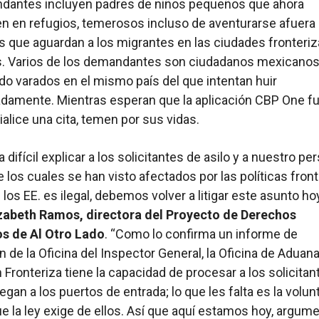
dantes incluyen padres de niños pequeños que ahora
n en refugios, temerosos incluso de aventurarse afuera
os que aguardan a los migrantes en las ciudades fronteri
. Varios de los demandantes son ciudadanos mexicano
o varados en el mismo país del que intentan huir
damente. Mientras esperan que la aplicación CBP One f
ialice una cita, temen por sus vidas.
 difícil explicar a los solicitantes de asilo y a nuestro per
los cuales se han visto afectados por las políticas fron
 los EE. es ilegal, debemos volver a litigar este asunto hoy
izabeth Ramos, directora del Proyecto de Derechos
os de Al Otro Lado
. “Como lo confirma un informe de
n de la Oficina del Inspector General, la Oficina de Aduan
 Fronteriza tiene la capacidad de procesar a los solicitan
legan a los puertos de entrada; lo que les falta es la volu
ue la ley exige de ellos. Así que aquí estamos hoy, argu