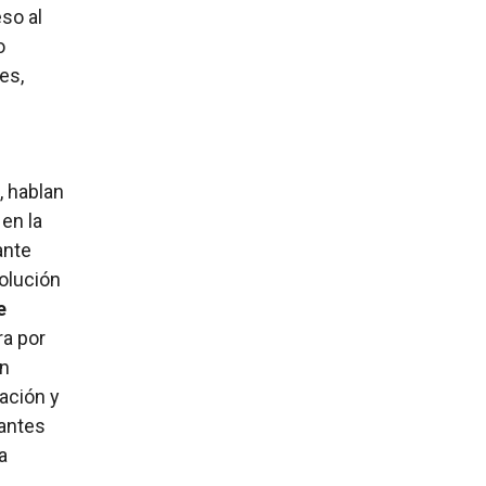
so al
o
es,
, hablan
 en la
ante
olución
e
ra por
án
ación y
tantes
a