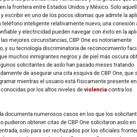
en la frontera entre Estados Unidos y México. Solo aquel
 y escribir en uno de los pocos idiomas que admite la apl
n teléfono inteligente relativamente nuevo, una conexión 
onfiable y electricidad pueden navegar con éxito en la apl
 las mejores circunstancias, CBP One es notoriamente
, y su tecnología discriminatoria de reconocimiento faci
que muchos inmigrantes negros y de piel más oscura ob
Algunos solicitantes de asilo han pasado meses tratando
damente de asegurar una cita esquiva de CBP One, que 
ramar mientras el usuario está físicamente presente en
conocidas por los altos niveles de
violencia
contra los
.
a documenta numerosos casos en los que los solicitan
no pudieron obtener citas de CBP One solicitaron asilo en
entrada, solo para ser rechazados por los oficiales fronte