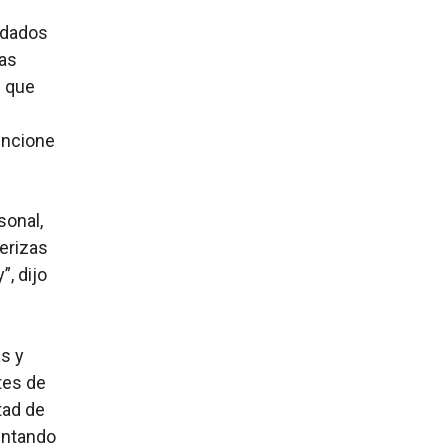
 dados
zas
s que
uncione
sonal,
terizas
”, dijo
as y
tes de
ntad de
mentando