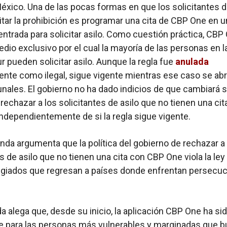
éxico. Una de las pocas formas en que los solicitantes d
tar la prohibición es programar una cita de CBP One en u
entrada para solicitar asilo. Como cuestión práctica, CBP
edio exclusivo por el cual la mayoría de las personas en l
ur pueden solicitar asilo. Aunque la regla fue
anulada
nte como ilegal, sigue vigente mientras ese caso se ab
bunales. El gobierno no ha dado indicios de que cambiará 
 rechazar a los solicitantes de asilo que no tienen una cit
ndependientemente de si la regla sigue vigente.
da argumenta que la política del gobierno de rechazar a 
s de asilo que no tienen una cita con CBP One viola la ley
ugiados que regresan a países donde enfrentan persecuc
 alega que, desde su inicio, la aplicación CBP One ha si
e para las personas más vulnerables y marginadas que 