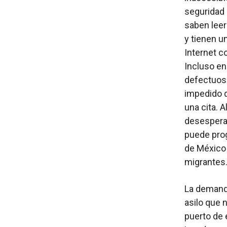
seguridad 
saben leer
y tienen u
Internet c
Incluso en
defectuoso
impedido 
una cita. 
desespera
puede prog
de México 
migrantes
La demand
asilo que 
puerto de 