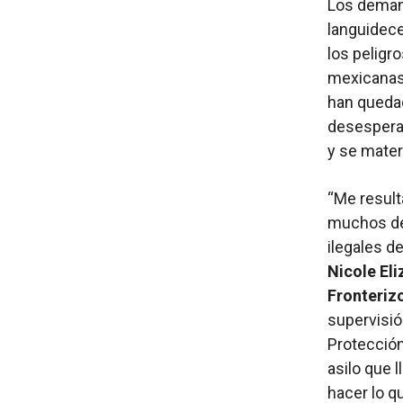
Los deman
languidece
los peligr
mexicanas
han quedad
desespera
y se mater
“Me resulta
muchos de 
ilegales de
Nicole El
Fronteriz
supervisió
Protección
asilo que l
hacer lo q