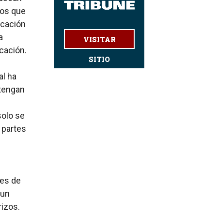
los que
icación
a
VISITAR
icación.
SITIO
al ha
tengan
solo se
 partes
tes de
 un
rizos.