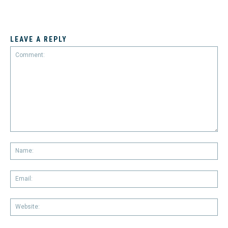
LEAVE A REPLY
Comment:
Na
Em
We