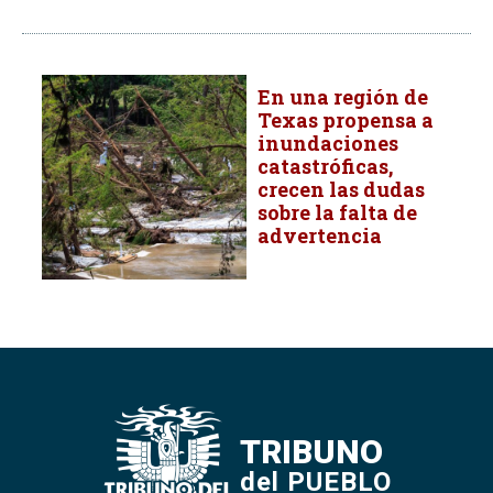
En una región de
Texas propensa a
inundaciones
catastróficas,
crecen las dudas
sobre la falta de
advertencia
TRIBUNO
del PUEBLO