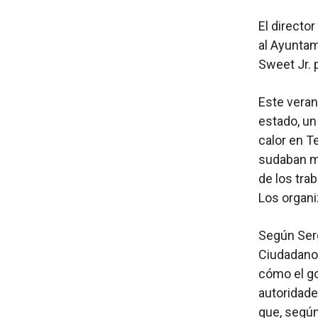
El directo
al Ayuntam
Sweet Jr. 
Este veran
estado, un
calor en T
sudaban mi
de los tra
Los organi
Según Serg
Ciudadanos
cómo el go
autoridade
que, según