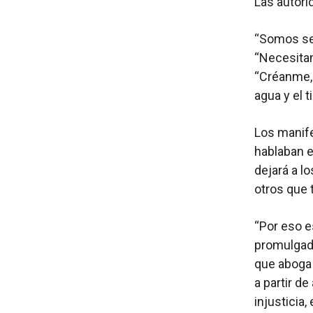
Las autori
“Somos se
“Necesitam
“Créanme, 
agua y el 
Los manife
hablaban e
dejará a lo
otros que 
“Por eso e
promulgado
que aboga 
a partir d
injusticia,