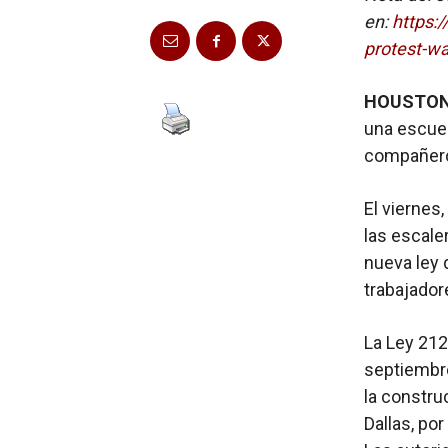
en:
https:
protest-wa
HOUSTON
una escuel
compañeros
El viernes
las escale
nueva ley 
trabajador
La Ley 212
septiembre
la constru
Dallas, po