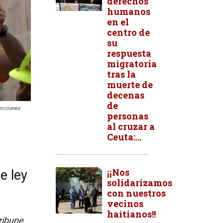
derechos
humanos
en el
centro de
su
respuesta
migratoria
tras la
muerte de
decenas
de
tecciones
personas
al cruzar a
Ceuta:...
¡¡Nos
e ley
solidarizamos
con nuestros
vecinos
haitianos!!
Tribune