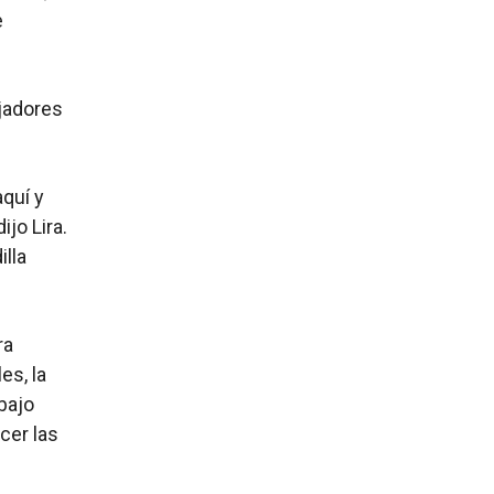
e
jadores
quí y
jo Lira.
illa
ra
es, la
bajo
cer las