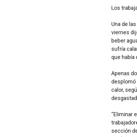
Los trabaj
Una de las
viernes di
beber agua
sufría cal
que había 
Apenas do
desplomó e
calor, seg
desgastada
“Eliminar 
trabajador
sección de