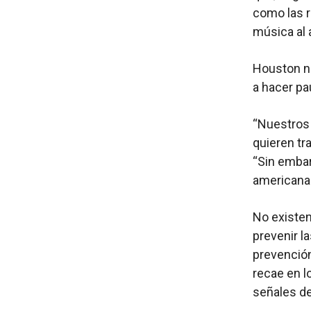
como las r
música al a
Houston no
a hacer pa
“Nuestros 
quieren tr
“Sin embar
americana 
No existen
prevenir l
prevención
recae en l
señales de