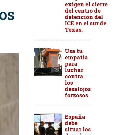
exigen el cierre
los
del centro de
detención del
ICE en el sur de
Texas.
Usa tu
empatía
para
luchar
contra
los
desalojos
forzosos
España
debe
situar los