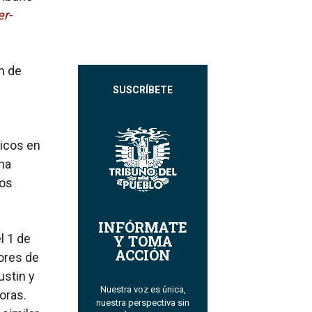
r-
n de
SUSCRÍBETE
ticos en
na
los
INFÓRMATE
l 1 de
Y TOMA
ACCIÓN
dores de
ustin y
Nuestra voz es única,
oras.
nuestra perspectiva sin