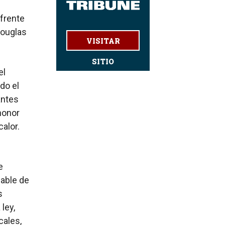
 frente
Douglas
VISITAR
SITIO
el
do el
antes
honor
alor.
e
eable de
s
ley,
cales,