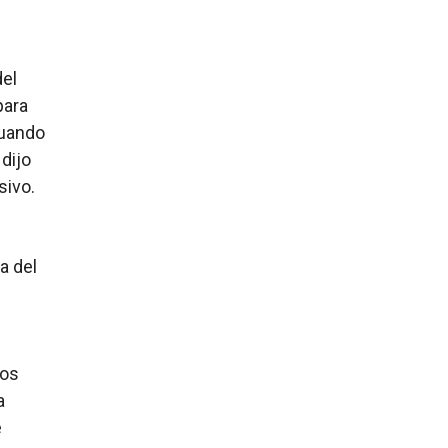
del
para
cuando
dijo
sivo.
a del
los
a
e