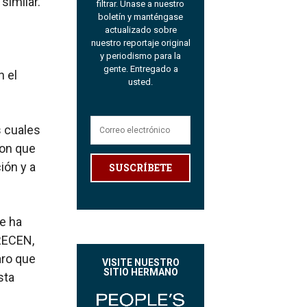
similar.
filtrar. Únase a nuestro
boletín y manténgase
actualizado sobre
nuestro reportaje original
y periodismo para la
gente. Entregado a
n el
usted.
s cuales
ron que
ión y a
SUSCRÍBETE
e ha
CRECEN,
aro que
VISITE NUESTRO
SITIO HERMANO
sta