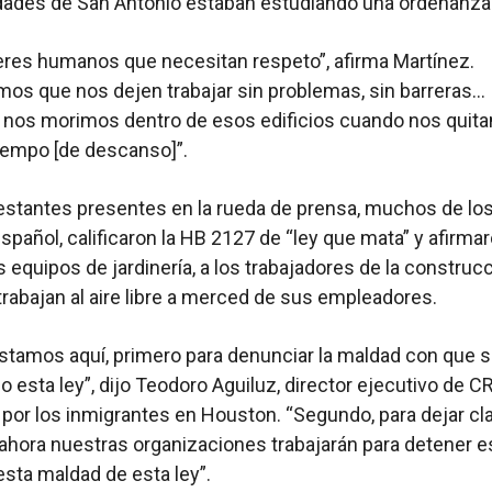
dades de San Antonio estaban estudiando una ordenanza 
res humanos que necesitan respeto”, afirma Martínez.
os que nos dejen trabajar sin problemas, sin barreras…
nos morimos dentro de esos edificios cuando nos quita
tiempo [de descanso]”.
stantes presentes en la rueda de prensa, muchos de lo
spañol, calificaron la HB 2127 de “ley que mata” y afirma
s equipos de jardinería, a los trabajadores de la construcc
trabajan al aire libre a merced de sus empleadores.
stamos aquí, primero para denunciar la maldad con que s
 esta ley”, dijo Teodoro Aguiluz, director ejecutivo de 
por los inmigrantes en Houston. “Segundo, para dejar cl
e ahora nuestras organizaciones trabajarán para detener e
 esta maldad de esta ley”.