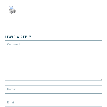
LEAVE A REPLY
Comment:
Na
Em