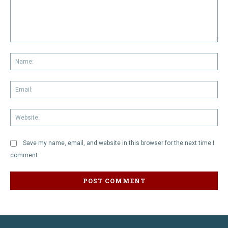
Comment:
Na
Em
We
Save my name, email, and website in this browser for the next time I
comment.