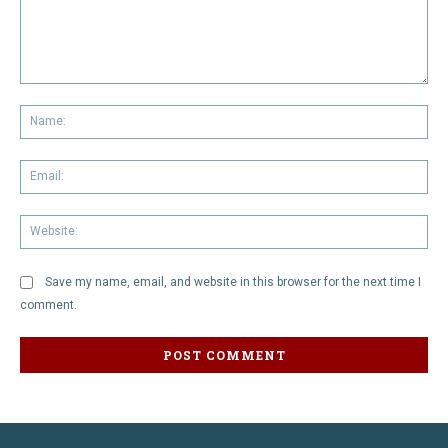
Comment:
Na
Em
We
Save my name, email, and website in this browser for the next time I
comment.