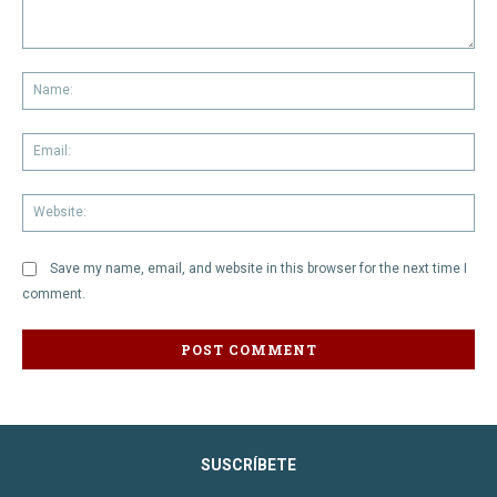
Comment:
Na
Em
We
Save my name, email, and website in this browser for the next time I
comment.
SUSCRÍBETE