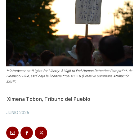
**"Atardecer en *Lights for Liberty: A Vigil to End Human Detention Camps*"**, de
Fibonacci Blue, está bajo la licencia **CC BY 2.0 (Creative Commons Atribución
2.0)**.
Ximena Tobon, Tribuno del Pueblo
JUNIO 2026