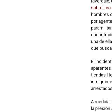
Riverdale,
sobre las
hombres co
por agente
paramilita
encontrado
una de ell
que busca
El inciden
aparentes 
tiendas Ho
inmigrante
arrestado
A medida q
la presión