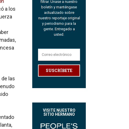
ón
filtrar. Únase a nuestro
boletín y manténgase
ó a los
actualizado sobre
fuerza
nuestro reportaje original
y periodismo para la
gente. Entregado a
aber
usted.
amadas,
ancesa
SUSCRÍBETE
 de las
 menudo
sido
VISITE NUESTRO
SITIO HERMANO
mentado
lanta,