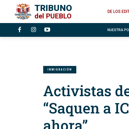
TRIBUNO
DE LOS ED
del
PUEBLO
NUESTRA P
INMIGRACIÓN
Activistas d
“Saquen a I
ahora”.