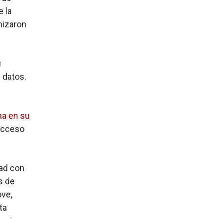
e la
nizaron
u
 datos.
ha en su
acceso
ad con
s de
ove,
ta