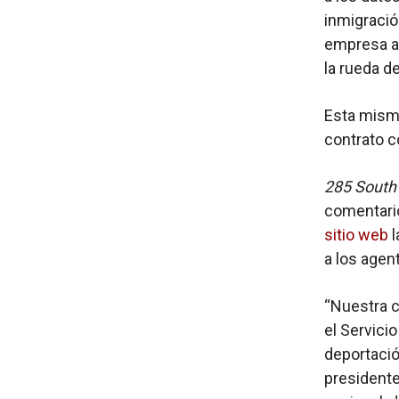
inmigració
empresa an
la rueda d
Esta mism
contrato c
285 Sout
comentario
sitio web
l
a los agen
“Nuestra 
el Servici
deportació
presidente