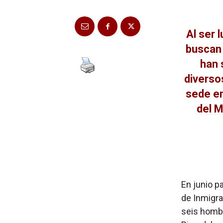
Al ser 
buscan 
han 
diverso
sede en
del M
En junio p
de Inmigra
seis homb