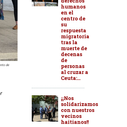
derechos
humanos
en el
centro de
su
respuesta
migratoria
tras la
muerte de
decenas
de
personas
ento de
al cruzar a
Ceuta:...
r
¡¡Nos
solidarizamos
con nuestros
vecinos
haitianos!!