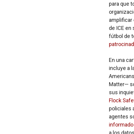
para que t
organizaci
amplificar
de ICE en 
fútbol de 
patrocinado
En una car
incluye a 
Americans 
Matter— so
sus inquie
Flock Safe
policiales 
agentes s
informado 
a los dato