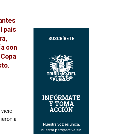
rantes
l país
ra,
SUSCRÍBETE
ía con
a Copa
cto.
INFÓRMATE
Y TOMA
ACCIÓN
rvicio
ieron a
Nuestra voz es única,
nuestra perspectiva sin