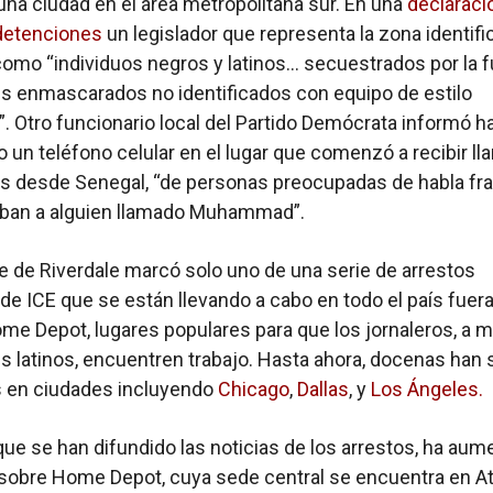
 una ciudad en el área metropolitana sur. En una
declaraci
 detenciones
un legislador que representa la zona identific
mo “individuos negros y latinos… secuestrados por la 
s enmascarados no identificados con equipo de estilo
r”. Otro funcionario local del Partido Demócrata informó h
 un teléfono celular en el lugar que comenzó a recibir ll
as desde Senegal, “de personas preocupadas de habla fr
ban a alguien llamado Muhammad”.
te de Riverdale marcó solo uno de una serie de arrestos
de ICE que se están llevando a cabo en todo el país fuera
me Depot, lugares populares para que los jornaleros, a
s latinos, encuentren trabajo. Hasta ahora, docenas han 
s en ciudades incluyendo
Chicago
,
Dallas
, y
Los Ángeles.
ue se han difundido las noticias de los arrestos, ha au
 sobre Home Depot, cuya sede central se encuentra en At