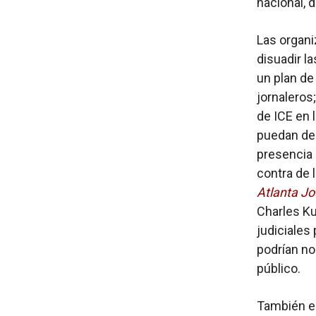
nacional, 
Las organi
disuadir l
un plan de
jornaleros
de ICE en 
puedan des
presencia 
contra de 
Atlanta Jo
Charles Ku
judiciales
podrían no
público.
También es