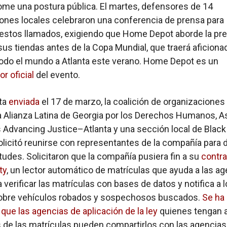
ome una postura pública. El martes, defensores de 14
ones locales celebraron una conferencia de prensa para
 estos llamados, exigiendo que Home Depot aborde la pr
sus tiendas antes de la Copa Mundial, que traerá aficiona
todo el mundo a Atlanta este verano. Home Depot es un
r oficial
del evento.
ta
enviada
el 17 de marzo, la coalición de organizacione
la Alianza Latina de Georgia por los Derechos Humanos, A
Advancing Justice–Atlanta y una sección local de Black
licitó reunirse con representantes de la compañía para d
tudes. Solicitaron que la compañía pusiera fin a su
contra
ty
, un lector automático de matrículas que ayuda a las a
a verificar las matrículas con bases de datos y notifica a 
obre vehículos robados y sospechosos buscados.
Se ha
que las agencias de aplicación de la ley
quienes tengan 
s de las matrículas pueden compartirlos con las agencias