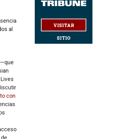
esencia
VISITAR
dos al
SITIO
s —que
sian
 Lives
iscutir
to con
gencias
los
acceso
 de