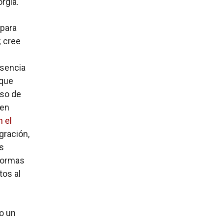
rgia.
 para
; cree
esencia
 que
aso de
 en
 el
gración,
es
 normas
tos al
o un