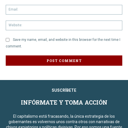
Em
We
Save my name, email, and website in this browser for the next time I
comment.
SUSCRÍBETE
INFÓRMATE Y TOMA ACCIÓN
El capitalismo está fracasando, la única estrategia de los
gobernantes es volvernos unos contra otros con narrativas de
chivos expiatorios y políticas divisivas. Por eso somos una fuente