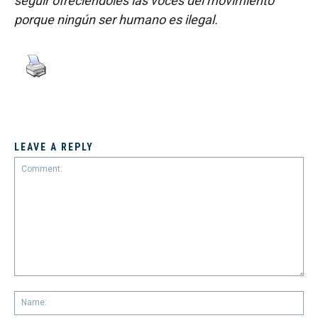
seguir ofreciéndoles las voces del movimiento
porque ningún ser humano es ilegal.
LEAVE A REPLY
Comment:
Na