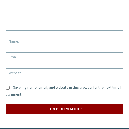
Comment:
Na
Em
We
Save my name, email, and website in this browser for the next time I
comment.