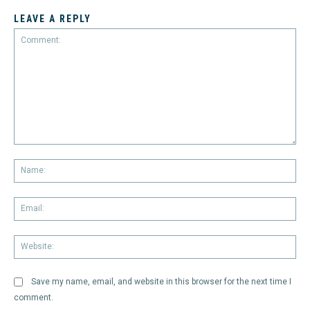
LEAVE A REPLY
Comment:
Na
Em
We
Save my name, email, and website in this browser for the next time I
comment.