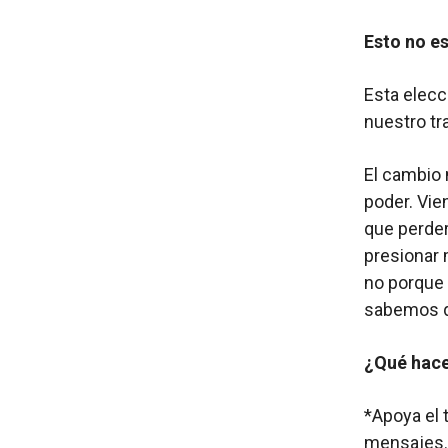
Esto no e
Esta elecc
nuestro tr
El cambio
poder. Vie
que perde
presionar 
no porque
sabemos qu
¿Qué hac
*Apoya el 
mensajes. 