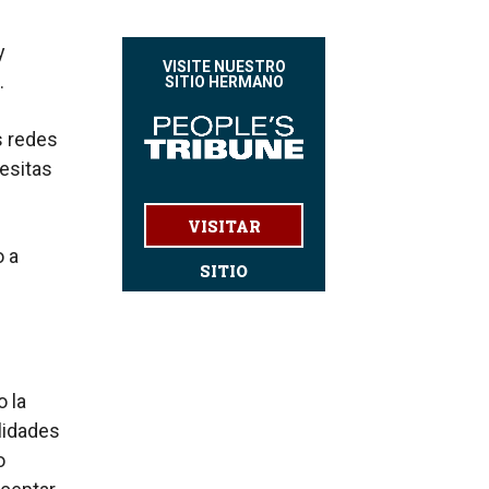
y
VISITE NUESTRO
.
SITIO HERMANO
s redes
esitas
VISITAR
o a
SITIO
 la
ilidades
o