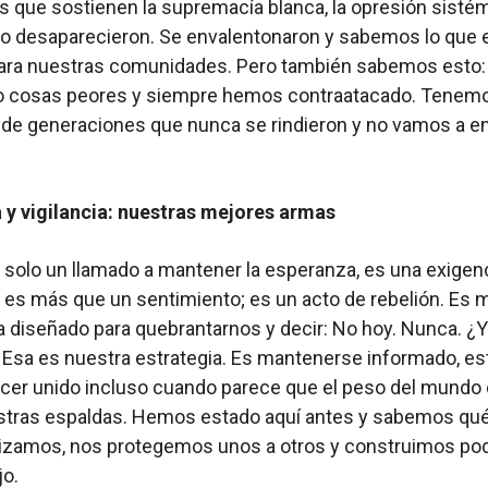
s que sostienen la supremacía blanca, la opresión sistém
no desaparecieron. Se envalentonaron y sabemos lo que 
 para nuestras comunidades. Pero también sabemos esto
o cosas peores y siempre hemos contraatacado. Tenemo
a de generaciones que nunca se rindieron y no vamos a 
 y vigilancia: nuestras mejores armas
 solo un llamado a mantener la esperanza, es una exigenc
es más que un sentimiento; es un acto de rebelión. Es m
 diseñado para quebrantarnos y decir: No hoy. Nunca. ¿Y
? Esa es nuestra estrategia. Es mantenerse informado, est
cer unido incluso cuando parece que el peso del mundo 
stras espaldas. Hemos estado aquí antes y sabemos qué
izamos, nos protegemos unos a otros y construimos po
jo.