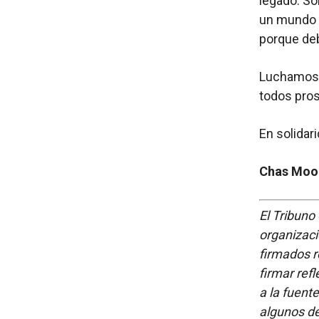
legado. So
un mundo 
porque de
Luchamos n
todos pro
En solidar
Chas Moor
El Tribuno 
organizaci
firmados re
firmar refl
a la fuent
algunos d