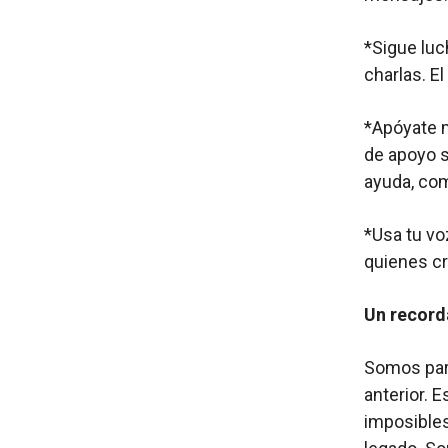
*Sigue luc
charlas. E
*Apóyate m
de apoyo s
ayuda, co
*Usa tu vo
quienes c
Un record
Somos part
anterior. 
imposibles