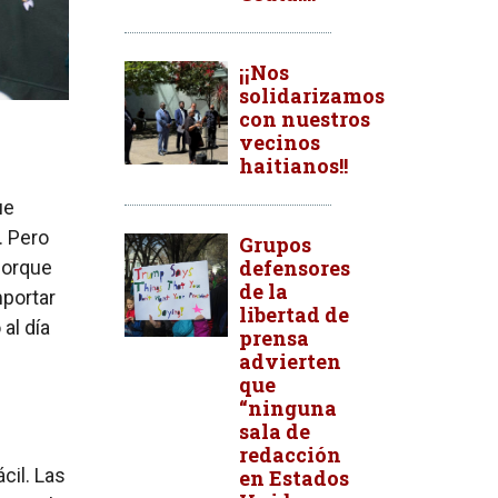
¡¡Nos
solidarizamos
con nuestros
vecinos
haitianos!!
ue
. Pero
Grupos
defensores
porque
de la
mportar
libertad de
 al día
prensa
advierten
que
“ninguna
sala de
redacción
cil. Las
en Estados