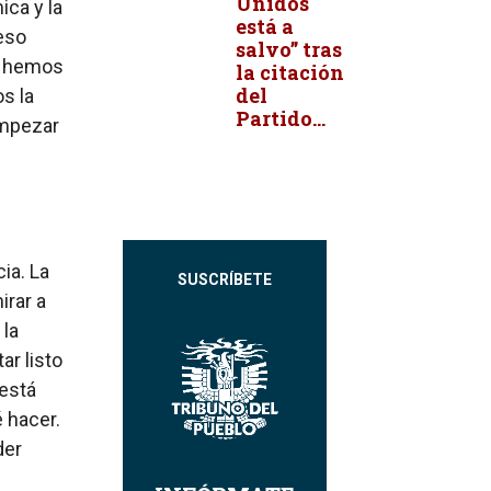
Unidos
ica y la
está a
eso
salvo” tras
: hemos
la citación
del
s la
Partido...
empezar
ia. La
SUSCRÍBETE
irar a
 la
ar listo
está
 hacer.
der