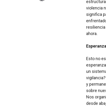
estructura
violencia 
significa
enfrentad
resilienci
ahora.
Esperanza
Esto no es
esperanza 
un sistema
vigilancia
y permane
sobre nue
Nos organ
desde aba