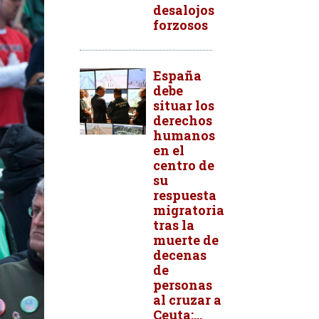
desalojos
forzosos
España
debe
situar los
derechos
humanos
en el
centro de
su
respuesta
migratoria
tras la
muerte de
decenas
de
personas
al cruzar a
Ceuta:...