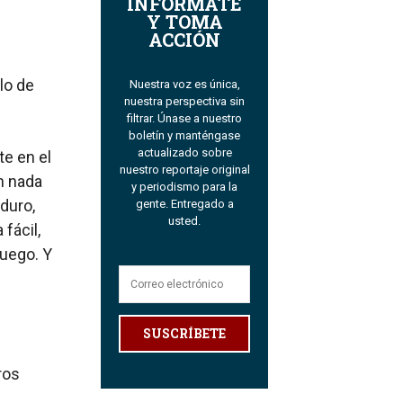
INFÓRMATE
Y TOMA
ACCIÓN
lo de
Nuestra voz es única,
nuestra perspectiva sin
filtrar. Únase a nuestro
boletín y manténgase
actualizado sobre
e en el
nuestro reportaje original
n nada
y periodismo para la
duro,
gente. Entregado a
usted.
fácil,
uego. Y
SUSCRÍBETE
ros