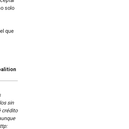
aceptar
o solo
el que
alition
s
los sin
é crédito
 aunque
tp: