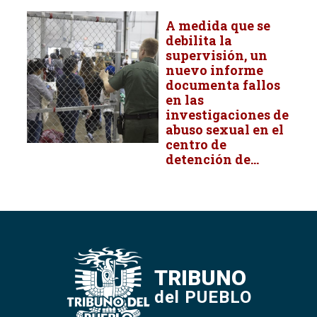
A medida que se
debilita la
supervisión, un
nuevo informe
documenta fallos
en las
investigaciones de
abuso sexual en el
centro de
detención de...
TRIBUNO
del PUEBLO