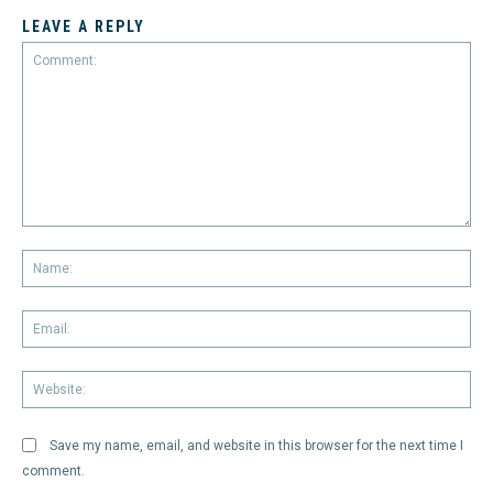
LEAVE A REPLY
Comment:
Na
Em
We
Save my name, email, and website in this browser for the next time I
comment.