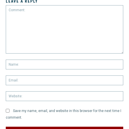
LEAVE A REPLY
Comment:
Na
Em
We
Save my name, email, and website in this browser for the next time I
comment.