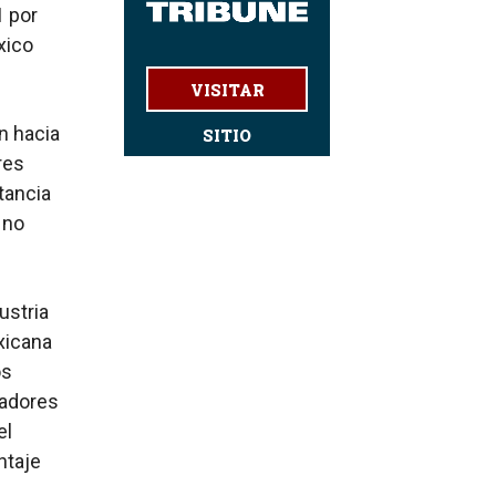
1 por
xico
VISITAR
n hacia
SITIO
res
tancia
 no
ustria
xicana
os
jadores
el
ntaje