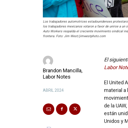
Los trabajadores automotrices estadounidenses protestaro
los trabajadores mexicanos votaron a favor de unirse a un si
Auto Workers respalda el creciente movimiento sindical in
frontera. Foto: Jim West/jimwestphoto.com
El siguien
Labor Not
Brandon Mancilla,
Labor Notes
El United 
material a
ABRIL 2024
movimiento
de la UAW,
están unid
Unidos y M