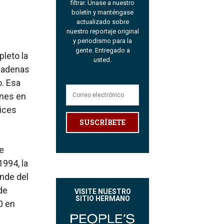
filtrar. Únase a nuestro
boletín y manténgase
actualizado sobre
nuestro reportaje original
y periodismo para la
gente. Entregado a
leto la
usted.
 cadenas
o. Esa
ones en
rices
SUSCRÍBETE
e
994, la
ande del
de
VISITE NUESTRO
SITIO HERMANO
0 en