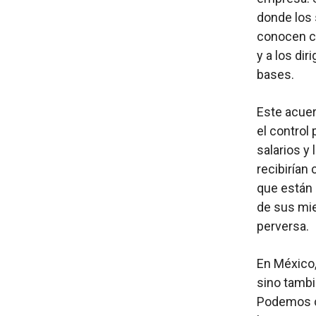
donde los 
conocen c
y a los di
bases.
Este acuer
el control
salarios y
recibirían 
que están 
de sus mi
perversa.
En México,
sino tambi
Podemos co