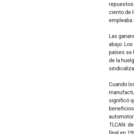
repuestos.
ciento de 
empleaba a
Las gananc
abajo. Los
países se 
de la huel
sindicaliz
Cuando los
manufactur
significó 
beneficios
automotor
TLCAN: de 
final en 1