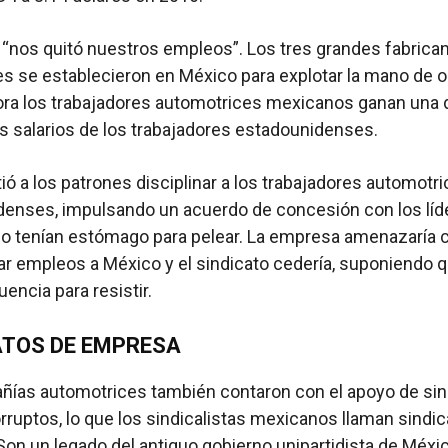
“nos quitó nuestros empleos”. Los tres grandes fabrica
s se establecieron en México para explotar la mano de o
ora los trabajadores automotrices mexicanos ganan una
os salarios de los trabajadores estadounidenses.
ió a los patrones disciplinar a los trabajadores automotr
enses, impulsando un acuerdo de concesión con los líd
o tenían estómago para pelear. La empresa amenazaría 
ar empleos a México y el sindicato cedería, suponiendo 
luencia para resistir.
ATOS DE EMPRESA
ñías automotrices también contaron con el apoyo de sin
rruptos, lo que los sindicalistas mexicanos llaman sindi
on un legado del antiguo gobierno unipartidista de Méxic