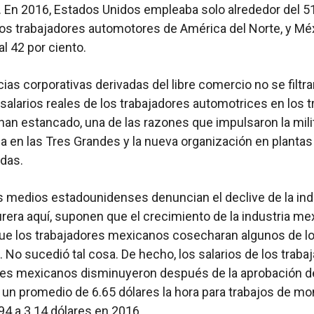
 En 2016, Estados Unidos empleaba solo alrededor del 5
los trabajadores automotores de América del Norte, y Mé
l 42 por ciento.
ias corporativas derivadas del libre comercio no se filtra
 salarios reales de los trabajadores automotrices en los t
han estancado, una de las razones que impulsaron la mili
ga en las Tres Grandes y la nueva organización en plantas
adas.
 medios estadounidenses denuncian el declive de la ind
era aquí, suponen que el crecimiento de la industria me
que los trabajadores mexicanos cosecharan algunos de l
. No sucedió tal cosa. De hecho, los salarios de los traba
es mexicanos disminuyeron después de la aprobación d
un promedio de 6.65 dólares la hora para trabajos de mo
994 a 3.14 dólares en 2016.