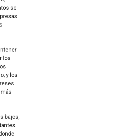
atos se
mpresas
as
antener
r los
tos
o, y los
ereses
a más
s bajos,
dantes.
 donde