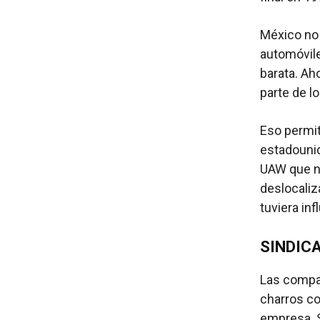
México no 
automóvile
barata. Ah
parte de l
Eso permit
estadounid
UAW que n
deslocaliz
tuviera inf
SINDIC
Las compa
charros co
empresa. S