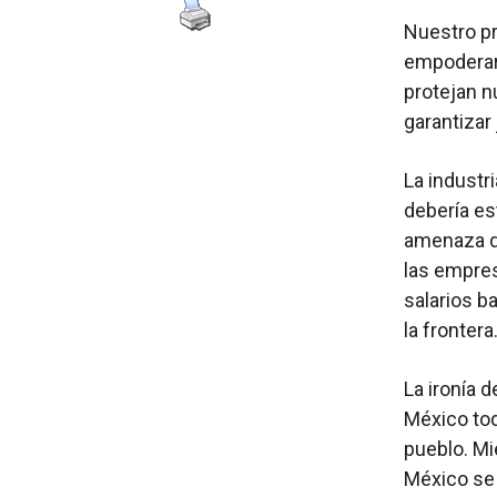
Nuestro pr
empoderar
protejan n
garantizar 
La industr
debería es
amenaza de
las empres
salarios b
la frontera
La ironía 
México tod
pueblo. Mi
México se