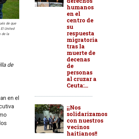
derechos
humanos
en el
centro de
ués de que
su
 El United
respuesta
 de la
migratoria
tras la
muerte de
decenas
lla de
de
personas
al cruzar a
Ceuta:...
an en el
cutiva
¡¡Nos
solidarizamos
ómo
con nuestros
dos
vecinos
haitianos!!