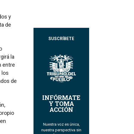
dos y
ta de
SUSCRÍBETE
o
girá la
n entre
 los
lados de
INFÓRMATE
Y TOMA
ón,
ACCIÓN
propio
 en
Nuestra voz es única,
nuestra perspectiva sin