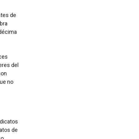
ntes de
bra
 décima
ices
eres del
con
que no
dicatos
catos de
o,