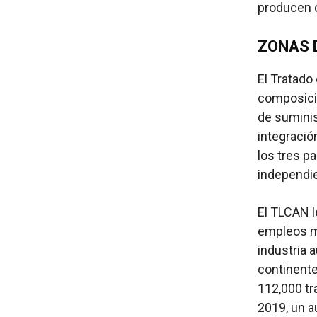
producen 
ZONAS 
El Tratado
composició
de suminis
integración
los tres p
independi
El TLCAN l
empleos ma
industria 
continente
112,000 tr
2019, un 