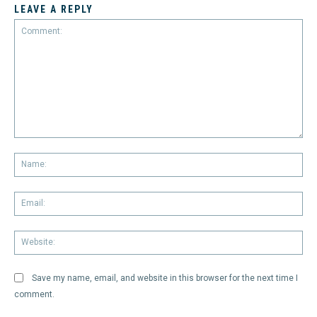
LEAVE A REPLY
Comment:
Na
Em
We
Save my name, email, and website in this browser for the next time I
comment.