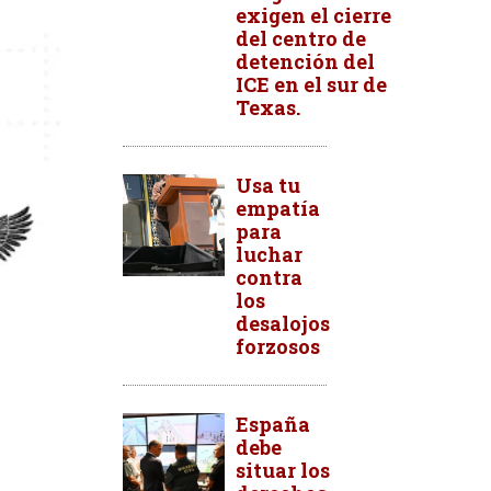
exigen el cierre
del centro de
detención del
ICE en el sur de
Texas.
Usa tu
empatía
para
luchar
contra
los
desalojos
forzosos
España
debe
situar los