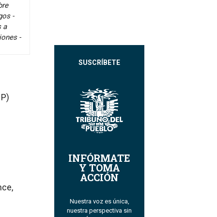
bre
gos -
s a
iones -
SUSCRÍBETE
HP)
INFÓRMATE
Y TOMA
ACCIÓN
nce,
Nuestra voz es única,
nuestra perspectiva sin