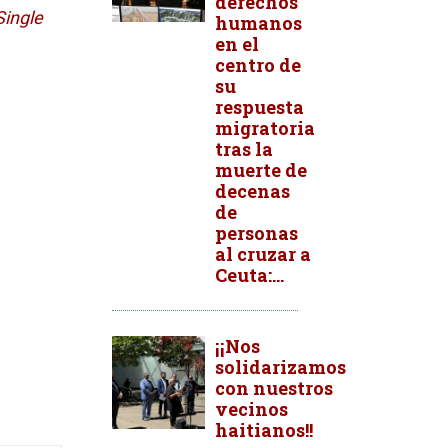
derechos
Single
humanos
en el
centro de
su
respuesta
migratoria
tras la
muerte de
decenas
de
personas
al cruzar a
Ceuta:...
¡¡Nos
solidarizamos
con nuestros
vecinos
haitianos!!