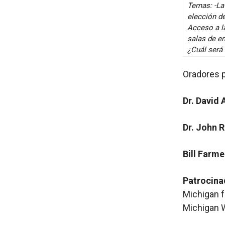
Temas: -La
elección de
Acceso a l
salas de e
¿Cuál será
Oradores p
Dr. David 
Dr. John 
Bill Farme
Patrocina
Michigan f
Michigan W