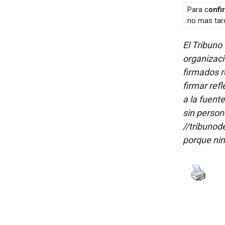
Para c
onfi
no mas tard
El Tribuno 
organizaci
firmados re
firmar refl
a la fuent
sin person
//tribunod
porque nin