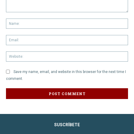
Comment:
Na
Em
We
Save my name, email, and website in this browser for the next time I
comment.
SUSCRÍBETE