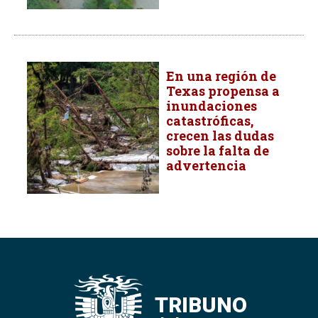
En una región de
Texas propensa a
inundaciones
catastróficas,
crecen las dudas
sobre la falta de
advertencia
TRIBUNO