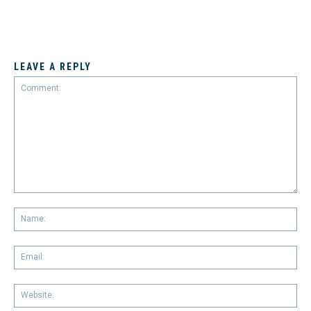
LEAVE A REPLY
Comment:
Na
Em
We