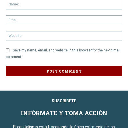
Na
Em
We
Save my name, email, and website in this browser for the next time I
comment.
SUSCRÍBETE
INFÓRMATE Y TOMA ACCIÓN
El capitalismo está fracasando, la única estrategia de los