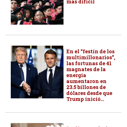
más difícil
En el “festín de los
multimillonarios”,
las fortunas de 41
magnates de la
energía
aumentaron en
23.5 billones de
dólares desde que
Trump inició...