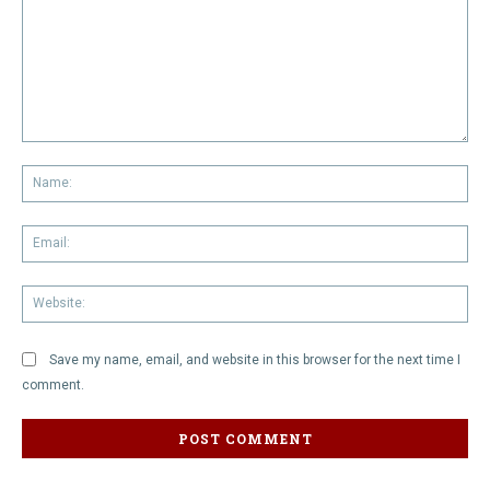
Comment:
Na
Em
We
Save my name, email, and website in this browser for the next time I
comment.