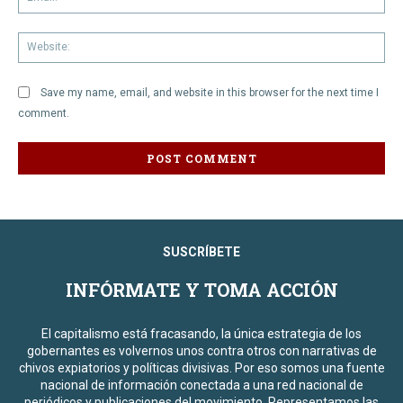
We
Save my name, email, and website in this browser for the next time I
comment.
SUSCRÍBETE
INFÓRMATE Y TOMA ACCIÓN
El capitalismo está fracasando, la única estrategia de los
gobernantes es volvernos unos contra otros con narrativas de
chivos expiatorios y políticas divisivas. Por eso somos una fuente
nacional de información conectada a una red nacional de
periódicos y publicaciones del movimiento. Representamos las