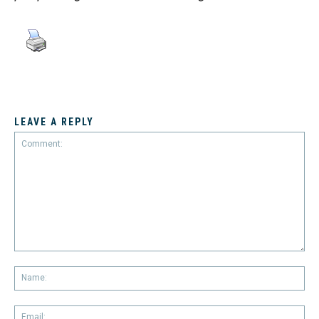
LEAVE A REPLY
Comment:
Na
Em