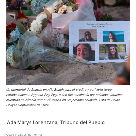
Un Memorial de Seattle en Alki Beach para el erudita y activista turco-
estadounidense Ayşenur Ezgi Eygi, quien fue asesinada por soldados israelíes
mientras se ofrecía como voluntaria en Cisjordania ocupada. Foto de Chloe
Collyer. Septiembre de 2024.
Ada Marys Lorenzana, Tribuno del Pueblo
SEPTIEMBRE 2024