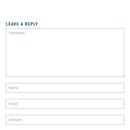
LEAVE A REPLY
Comment:
Na
Em
We