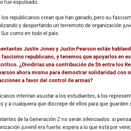
no fue expulsado.
los republicanos crean que han ganado, pero su fascis
alizando y despertando un terremoto de organización juve
l Sur como en todo el país.
sentantes Justin Jones y Justin Pearson están hablan
l fascismo republicano, y tenemos que apoyarlos en es
ítico. ¿Dividirías una contribución de $6 entre los Re
earson ahora mismo para demostrar solidaridad con s
acciones a favor del control de armas?
icanos intentan asustar a los estudiantes, a los represe
 y a cualquiera que discrepe de ellos para que guarden s
otantes de la Generación Z no serán silenciados: si pens
nización juvenil era fuerte, espera a lo que está por venir