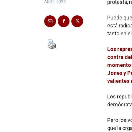
protesta, 
ABRIL 2023
Puede que 
está radic
tanto en e
Los repre
contra de
momento cr
Jones y P
valientes 
Los republ
demócratas
Pero los v
que la orga