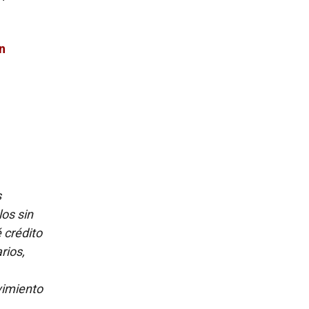
n
s
los sin
é crédito
rios,
vimiento