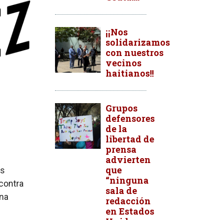
¡¡Nos
solidarizamos
con nuestros
vecinos
haitianos!!
Grupos
defensores
de la
libertad de
prensa
advierten
que
os
“ninguna
contra
sala de
una
redacción
en Estados