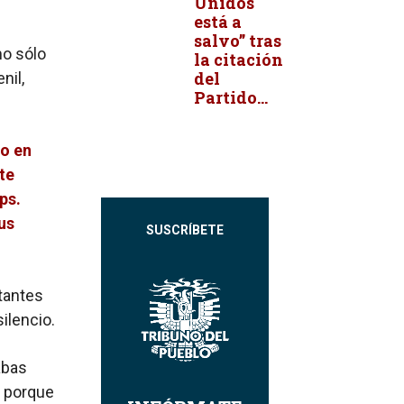
Unidos
está a
salvo” tras
mo sólo
la citación
del
nil,
Partido...
do en
te
ps.
us
SUSCRÍBETE
ntantes
ilencio.
abas
, porque