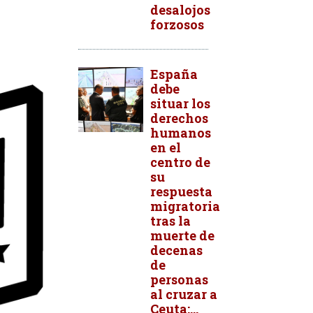
desalojos
forzosos
España
debe
situar los
derechos
humanos
en el
centro de
su
respuesta
migratoria
tras la
muerte de
decenas
de
personas
al cruzar a
Ceuta:...