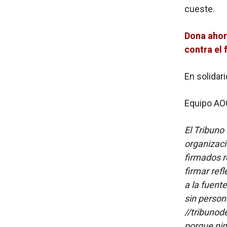
cueste.
Dona ahor
contra el
En solidari
Equipo AO
El Tribuno 
organizaci
firmados re
firmar refl
a la fuent
sin person
//tribunod
porque nin