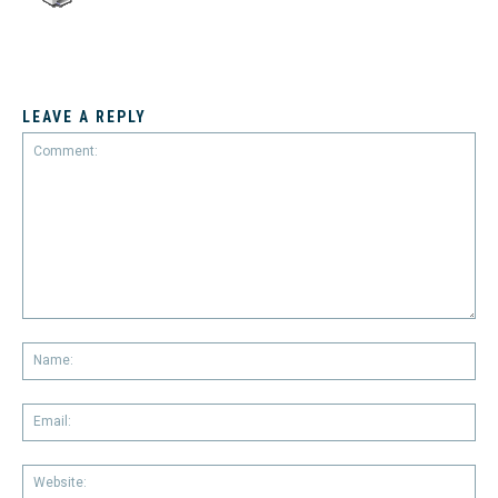
LEAVE A REPLY
Comment:
Na
Em
We