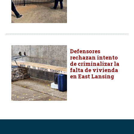
Defensores
rechazan intento
de criminalizar la
falta de vivienda
en East Lansing