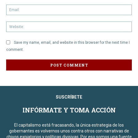
Em
We
Save my name, email, and website in this browser for the next time I
comment.
SUSCRÍBETE
INFÓRMATE Y TOMA ACCIÓN
El capitalismo está fracasando, la única estrategia de los
gobernantes es volvernos unos contra otros con narrativas de
chivos expiatorios y políticas divisivas. Por eso somos una fuente