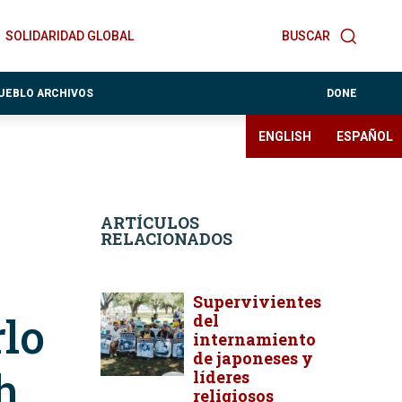
SOLIDARIDAD GLOBAL
BUSCAR
PUEBLO ARCHIVOS
DONE
ENGLISH
ESPAÑOL
ARTÍCULOS
RELACIONADOS
Supervivientes
rlo
del
internamiento
de japoneses y
h
líderes
religiosos