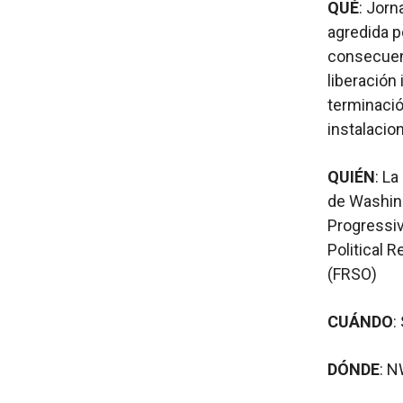
QUÉ
: Jorn
agredida p
consecuenc
liberación
terminació
instalacion
QUIÉN
: L
de Washin
Progressiv
Political 
(FRSO)
CUÁNDO
:
DÓNDE
: 