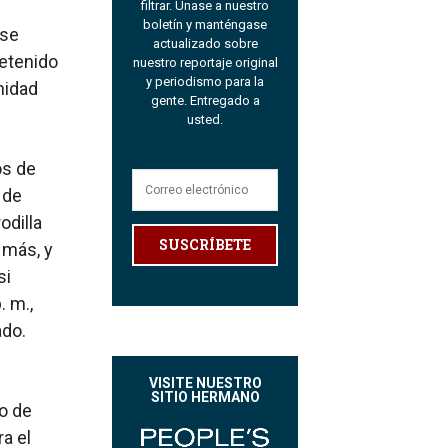
filtrar. Únase a nuestro
boletín y manténgase
 se
actualizado sobre
etenido
nuestro reportaje original
y periodismo para la
nidad
gente. Entregado a
usted.
os de
 de
odilla
SUSCRÍBETE
 más, y
si
. m.,
ado.
VISITE NUESTRO
SITIO HERMANO
o de
ra el