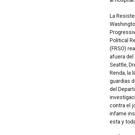
La Resiste
Washingto
Progressiv
Political 
(FRSO) rea
afuera del
Seattle, Dr
Renda, la l
guardias d
del Depar
investigac
contra el j
infame ins
esta y toda