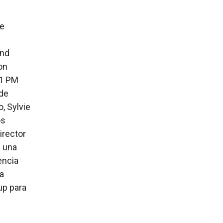
de
and
on
-1 PM
 de
o, Sylvie
os
irector
s una
encia
la
up para