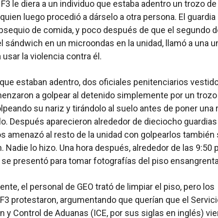
 F3 le diera a un individuo que estaba adentro un trozo de
quien luego procedió a dárselo a otra persona. El guardia
obsequio de comida, y poco después de que el segundo d
el sándwich en un microondas en la unidad, llamó a una u
usar la violencia contra él.
que estaban adentro, dos oficiales penitenciarios vestid
nzaron a golpear al detenido simplemente por un trozo
lpeando su nariz y tirándolo al suelo antes de poner una r
lo. Después aparecieron alrededor de dieciocho guardias
os amenazó al resto de la unidad con golpearlos también 
. Nadie lo hizo. Una hora después, alrededor de las 9:50 p
al se presentó para tomar fotografías del piso ensangrent
iente, el personal de GEO trató de limpiar el piso, pero los
F3 protestaron, argumentando que querían que el Servici
n y Control de Aduanas (ICE, por sus siglas en inglés) vie