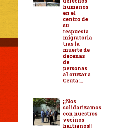
derechos
humanos
en el
centro de
su
respuesta
migratoria
tras la
muerte de
decenas
de
personas
al cruzar a
Ceuta:...
¡¡Nos
solidarizamos
con nuestros
vecinos
haitianos!!