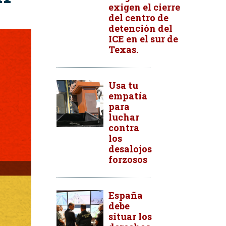
exigen el cierre
del centro de
detención del
ICE en el sur de
Texas.
Usa tu
empatía
para
luchar
contra
los
desalojos
forzosos
España
debe
situar los