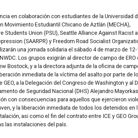
ncia en colaboración con estudiantes de la Universidad 
n Movimiento Estudiantil Chicano de Aztlán (MECHA),
e Students Union (PSU), Seattle Alliance Against Racist 
Repression (SAARPR) y Freedom Road Socialist Organizati
lizarán una jornada solidaria el sábado 4 de marzo de 12
 NWDC. Los grupos exigirán al director de campo de ERO
ew Bostock, y a la directora adjunta de la oficina de camp
iberación inmediata de la víctima del asalto por parte de l
e GEO, a la Delegación del Congreso de Washington y al D
tamento de Seguridad Nacional (DHS) Alejandro Mayorka
ión con consecuencias para aquellos que ejercieron viol
oven, y la liberación inmediata de todos los detenidos en 
talación, asi como el fin del contrato entre ICE y GEO Gro
s las instalaciones del país.