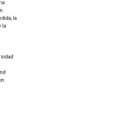
ona
on
dida, la
 la
rsidad
and
on