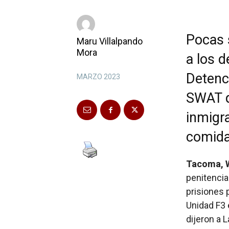
Pocas 
Maru Villalpando
Mora
a los d
Detenc
MARZO 2023
SWAT q
inmigr
comida
Tacoma, 
penitencia
prisiones 
Unidad F3 
dijeron a 