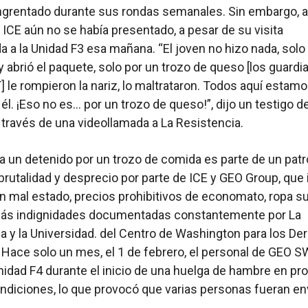
grentado durante sus rondas semanales. Sin embargo, a l
, ICE aún no se había presentado, a pesar de su visita
 a la Unidad F3 esa mañana. “El joven no hizo nada, solo
 abrió el paquete, solo por un trozo de queso [los guardi
le rompieron la nariz, lo maltrataron. Todos aquí estam
 él. ¡Eso no es… por un trozo de queso!”, dijo un testigo de
 través de una videollamada a La Resistencia.
 a un detenido por un trozo de comida es parte de un pat
brutalidad y desprecio por parte de ICE y GEO Group, que 
 mal estado, precios prohibitivos de economato, ropa su
s indignidades documentadas constantemente por La
a y la Universidad. del Centro de Washington para los D
ace solo un mes, el 1 de febrero, el personal de GEO 
nidad F4 durante el inicio de una huelga de hambre en pr
ndiciones, lo que provocó que varias personas fueran en