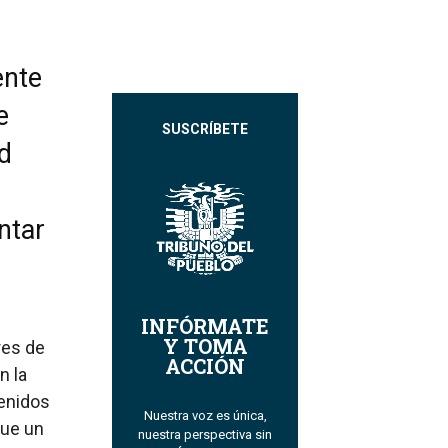
ente
e
SUSCRÍBETE
d
ntar
INFÓRMATE
Y TOMA
res de
ACCIÓN
n la
tenidos
Nuestra voz es única,
que un
nuestra perspectiva sin