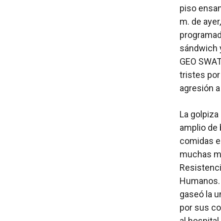
piso ensan
m. de ayer
programada
sándwich y
GEO SWAT] 
tristes por
agresión a
La golpiza
amplio de 
comidas en
muchas má
Resistenci
Humanos. H
gaseó la u
por sus co
al hospital.