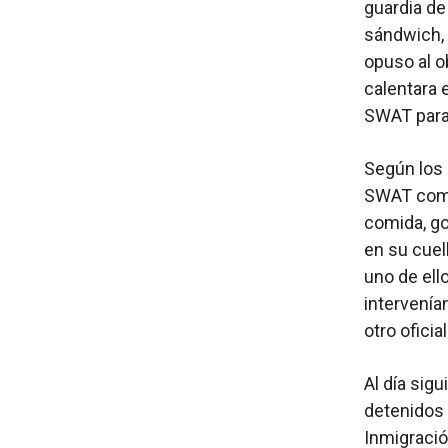
guardia de
sándwich, 
opuso al 
calentara 
SWAT para 
Según los 
SWAT come
comida, go
en su cuel
uno de ell
intervenían
otro ofici
Al día sigu
detenidos 
Inmigració