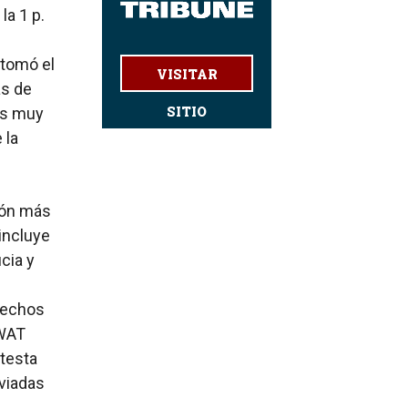
a 1 p.
 tomó el
VISITAR
as de
SITIO
os muy
 la
rón más
incluye
cia y
erechos
SWAT
otesta
viadas