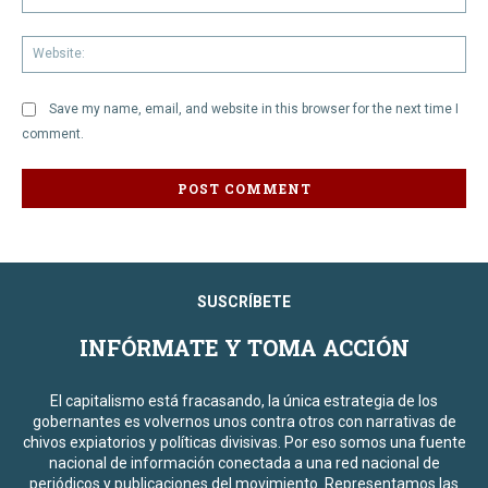
We
Save my name, email, and website in this browser for the next time I
comment.
SUSCRÍBETE
INFÓRMATE Y TOMA ACCIÓN
El capitalismo está fracasando, la única estrategia de los
gobernantes es volvernos unos contra otros con narrativas de
chivos expiatorios y políticas divisivas. Por eso somos una fuente
nacional de información conectada a una red nacional de
periódicos y publicaciones del movimiento. Representamos las