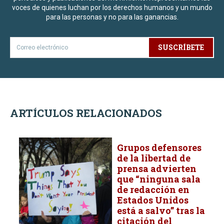
voces de quienes luchan por los derechos humanos y un mundo
para las personas y no para las ganancias.
SUSCRÍBETE
ARTÍCULOS RELACIONADOS
Grupos defensores
de la libertad de
prensa advierten
que “ninguna sala
de redacción en
Estados Unidos
está a salvo” tras la
citación del