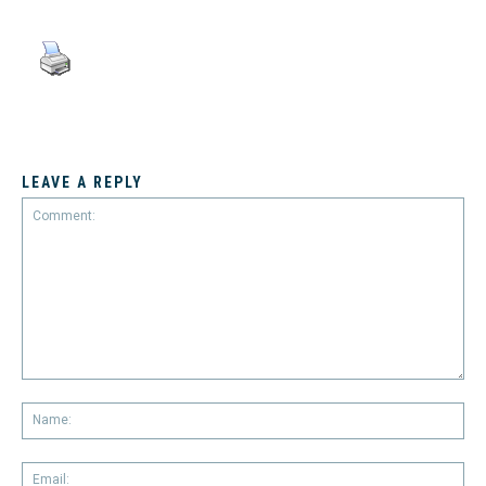
LEAVE A REPLY
Comment:
Na
Em