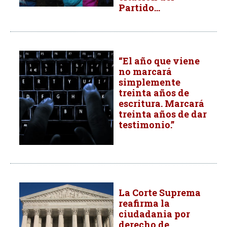
Partido...
“El año que viene
no marcará
simplemente
treinta años de
escritura. Marcará
treinta años de dar
testimonio.”
La Corte Suprema
reafirma la
ciudadania por
derecho de