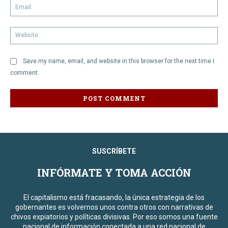
Em
We
Save my name, email, and website in this browser for the next time I
comment.
SUSCRÍBETE
INFÓRMATE Y TOMA ACCIÓN
El capitalismo está fracasando, la única estrategia de los
gobernantes es volvernos unos contra otros con narrativas de
chivos expiatorios y políticas divisivas. Por eso somos una fuente
nacional de información conectada a una red nacional de