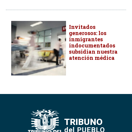
Invitados
generosos: los
inmigrantes
indocumentados
subsidian nuestra
atención médica
TRIBUNO
del PUEBLO