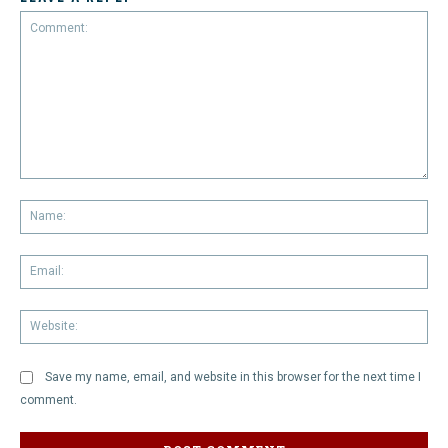
Comment:
Na
Em
We
Save my name, email, and website in this browser for the next time I
comment.