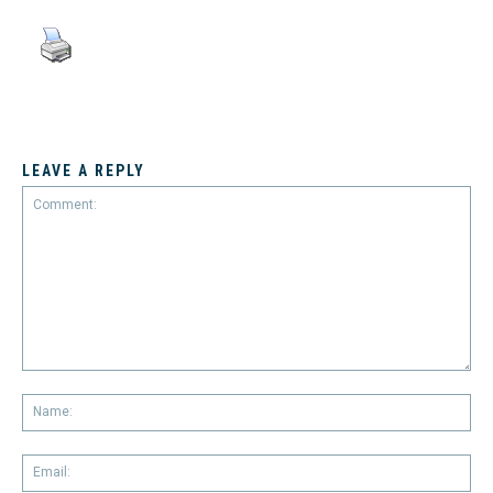
LEAVE A REPLY
Comment:
Na
Em