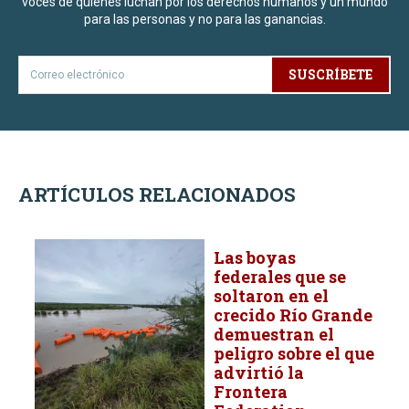
voces de quienes luchan por los derechos humanos y un mundo
para las personas y no para las ganancias.
SUSCRÍBETE
ARTÍCULOS RELACIONADOS
Las boyas
federales que se
soltaron en el
crecido Río Grande
demuestran el
peligro sobre el que
advirtió la
Frontera