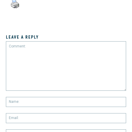
LEAVE A REPLY
Comment:
Na
Em