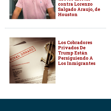
contra Lorenzo
Salgado Araujo, de
Houston
Los Cobradores
Privados De
Trump Están
Persiguiendo A
Los Inmigrantes