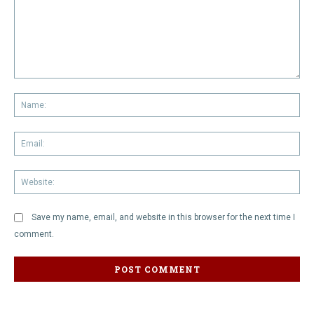
Comment:
Na
Em
We
Save my name, email, and website in this browser for the next time I
comment.