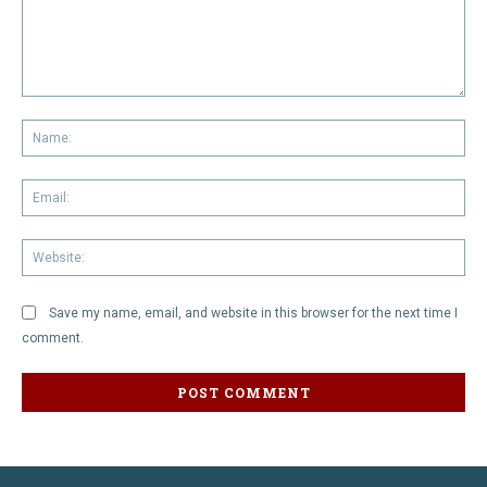
Comment:
Na
Em
We
Save my name, email, and website in this browser for the next time I
comment.