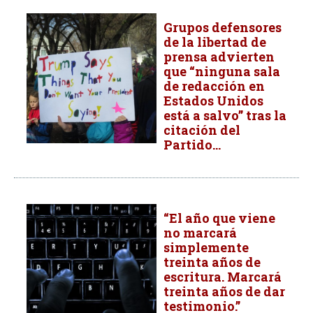
Grupos defensores
de la libertad de
prensa advierten
que “ninguna sala
de redacción en
Estados Unidos
está a salvo” tras la
citación del
Partido...
“El año que viene
no marcará
simplemente
treinta años de
escritura. Marcará
treinta años de dar
testimonio.”