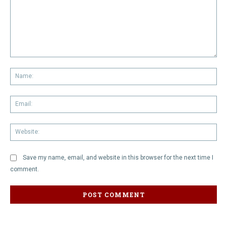
Comment:
Na
Em
We
Save my name, email, and website in this browser for the next time I
comment.