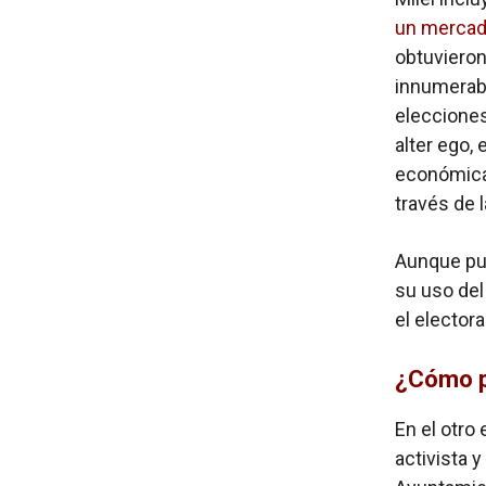
un mercad
obtuvieron
innumerabl
elecciones
alter ego,
económica 
través de 
Aunque pue
su uso de
el elector
¿Cómo pu
En el otro
activista y