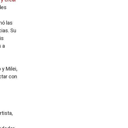
des
nó las
cias. Su
is
s a
y Milei,
tar con
tista,