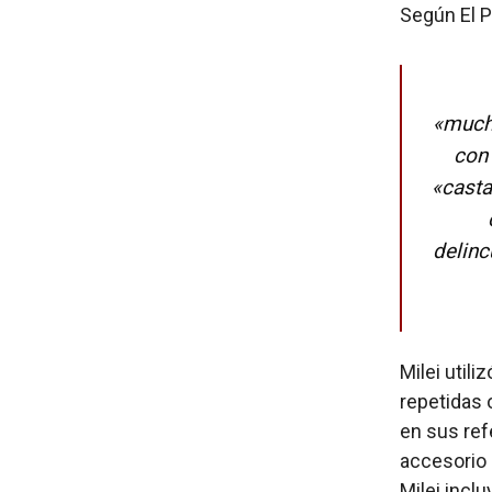
Según El P
«much
con
«casta
delinc
Milei util
repetidas 
en sus refe
accesorio 
Milei incl