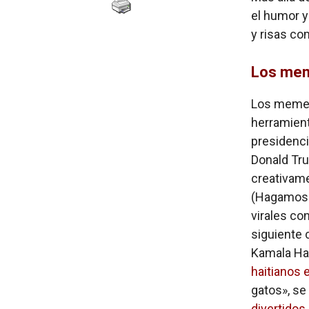
el humor y
y risas co
Los mem
Los memes
herramient
presidenci
Donald Tr
creativam
(Hagamos g
virales co
siguiente 
Kamala Har
haitianos e
gatos», se 
divertidos