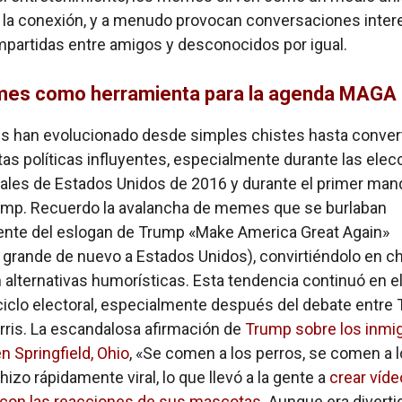
 la conexión, y a menudo provocan conversaciones inte
mpartidas entre amigos y desconocidos por igual.
es como herramienta para la agenda MAGA
 han evolucionado desde simples chistes hasta convert
as políticas influyentes, especialmente durante las elec
ales de Estados Unidos de 2016 y durante el primer man
ump. Recuerdo la avalancha de memes que se burlaban
ente del eslogan de Trump «Make America Great Again»
rande de nuevo a Estados Unidos), convirtiéndolo en c
n alternativas humorísticas. Esta tendencia continuó en e
ciclo electoral, especialmente después del debate entre
ris. La escandalosa afirmación de
Trump sobre los inmi
n Springfield, Ohio
, «Se comen a los perros, se comen a 
hizo rápidamente viral, lo que llevó a la gente a
crear víd
 con las reacciones de sus mascotas
. Aunque era diverti