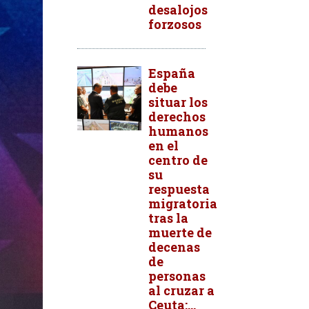
desalojos
forzosos
España
debe
situar los
derechos
humanos
en el
centro de
su
respuesta
migratoria
tras la
muerte de
decenas
de
personas
al cruzar a
Ceuta:...