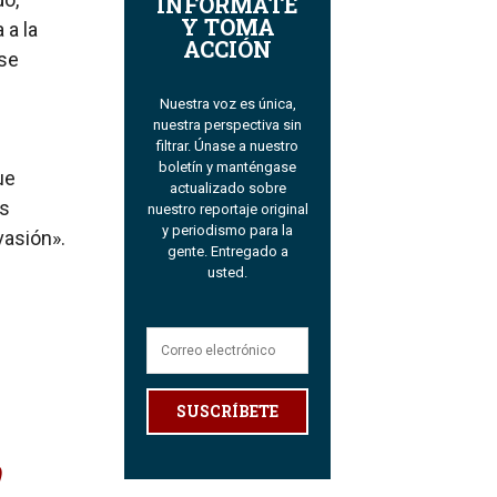
INFÓRMATE
Y TOMA
 a la
ACCIÓN
 se
Nuestra voz es única,
nuestra perspectiva sin
filtrar. Únase a nuestro
boletín y manténgase
ue
actualizado sobre
os
nuestro reportaje original
y periodismo para la
vasión».
gente. Entregado a
usted.
SUSCRÍBETE