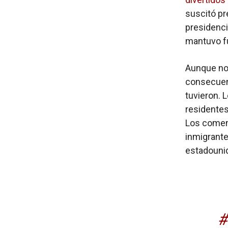
suscitó pr
presidenci
mantuvo fu
Aunque no 
consecuenc
tuvieron. 
residentes
Los coment
inmigrante
estadounid
#