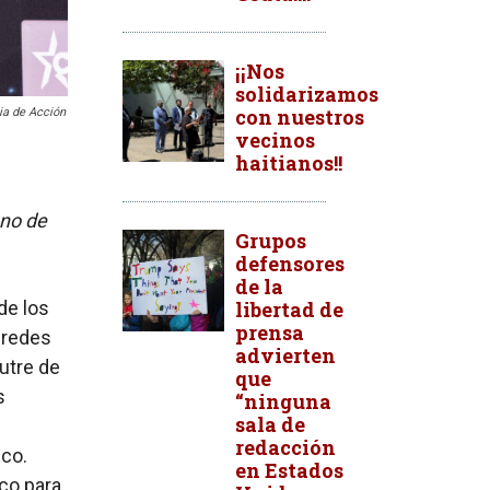
¡¡Nos
solidarizamos
con nuestros
cia de Acción
vecinos
haitianos!!
uno de
Grupos
defensores
de la
de los
libertad de
prensa
 redes
advierten
utre de
que
s
“ninguna
sala de
redacción
ico.
en Estados
co para