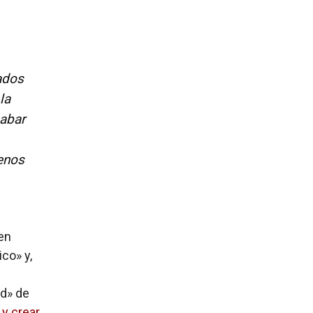
ados
la
cabar
enos
 en
co» y,
ad» de
y crear