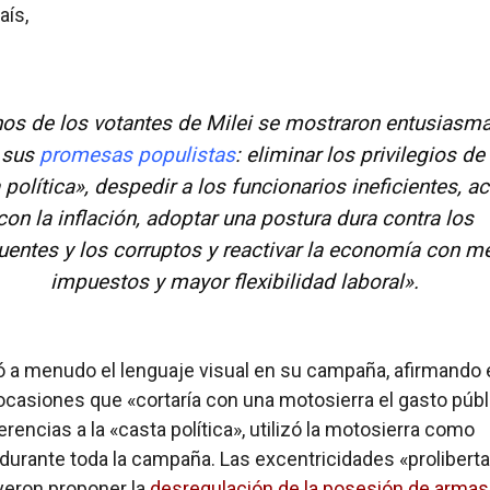
aís,
os de los votantes de Milei se mostraron entusiasm
 sus
promesas populistas
: eliminar los privilegios de 
 política», despedir a los funcionarios ineficientes, a
con la inflación, adoptar una postura dura contra los
uentes y los corruptos y reactivar la economía con m
impuestos y mayor flexibilidad laboral».
izó a menudo el lenguaje visual en su campaña, afirmando
ocasiones que «cortaría con una motosierra el gasto públi
rencias a la «casta política», utilizó la motosierra como
durante toda la campaña. Las excentricidades «prolibert
uyeron proponer la
desregulación de la posesión de armas 