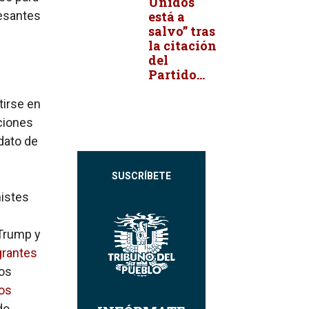
Unidos
resantes
está a
salvo” tras
la citación
del
Partido...
irse en
ciones
dato de
SUSCRÍBETE
histes
l
 Trump y
grantes
los
eos
do,