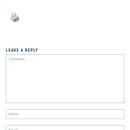
LEAVE A REPLY
Comment:
Na
Em