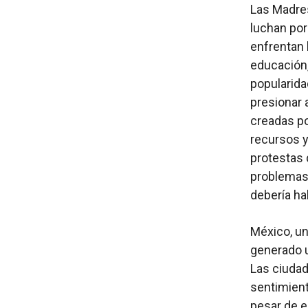
Las Madre
luchan por
enfrentan l
educación,
popularida
presionar 
creadas po
recursos y
protestas 
problemas 
debería ha
México, un
generado u
Las ciudad
sentimient
pesar de e