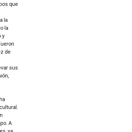
upos que
a la
o la
 y
fueron
ez de
evar sus
ión,
 ha
ultural.
un
po. A
es, ya