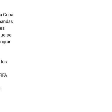
la Copa
emandas
les
que se
lograr
 los
FIFA
a