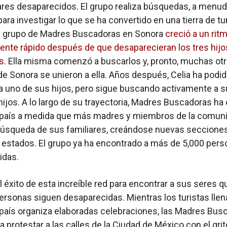
ares desaparecidos. El grupo realiza búsquedas, a menud
para investigar lo que se ha convertido en una tierra de t
el grupo de Madres Buscadoras en Sonora
creció a un rit
ente rápido después de que desaparecieran los tres hijo
es
. Ella misma comenzó a buscarlos y, pronto, muchas ot
e Sonora se unieron a ella. Años después, Celia ha podi
a uno de sus hijos, pero sigue buscando activamente a 
hijos. A lo largo de su trayectoria, Madres Buscadoras ha
l país a medida que más madres y miembros de la comun
búsqueda de sus familiares, creándose nuevas seccione
 estados. El grupo ya ha encontrado a más de 5,000 per
idas.
l éxito de esta increíble red para encontrar a sus seres q
ersonas siguen desaparecidas. Mientras los turistas llen
l país organiza elaboradas celebraciones, las Madres Bus
a protestar a las calles de la Ciudad de México con el gri