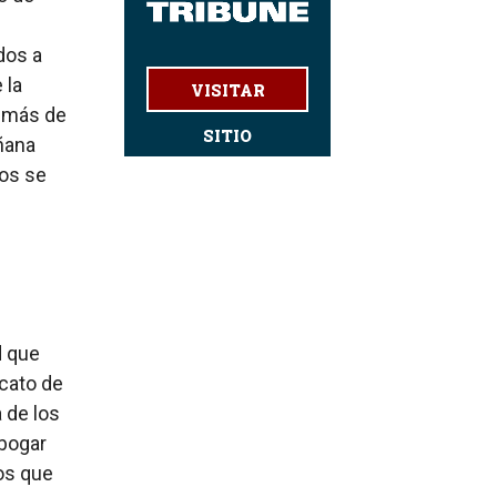
dos a
 la
VISITAR
a más de
SITIO
ñana
dos se
d que
cato de
 de los
abogar
os que