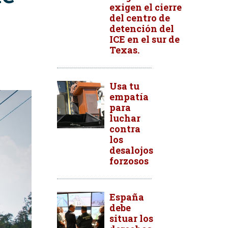
exigen el cierre
del centro de
detención del
ICE en el sur de
Texas.
Usa tu
empatía
para
luchar
contra
los
desalojos
forzosos
España
debe
situar los