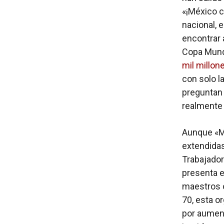
«¡México c
nacional, 
encontrar 
Copa Mundi
mil millon
con solo l
preguntan 
realmente 
Aunque «M
extendidas
Trabajador
presenta e
maestros o
70, esta o
por aument