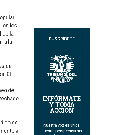
opular
Con los
 de la
SUSCRÍBETE
r a la
ás de
s. El
rneo de
INFÓRMATE
ovechado
Y TOMA
ACCIÓN
dido de
Nuestra voz es única,
mente a
nuestra perspectiva sin