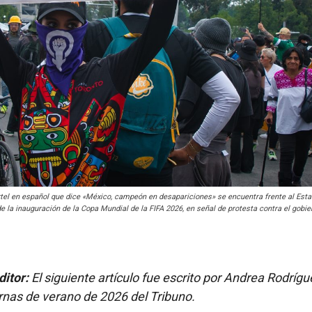
rtel en español que dice «México, campeón en desapariciones» se encuentra frente al Esta
 la inauguración de la Copa Mundial de la FIFA 2026, en señal de protesta contra el gobie
ditor:
El siguiente artículo fue escrito por Andrea Rodrígu
ernas de verano de 2026 del Tribuno.