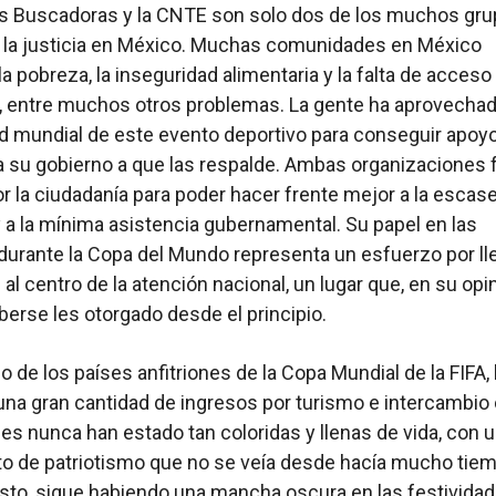
s Buscadoras y la CNTE son solo dos de los muchos gr
 la justicia en México. Muchas comunidades en México
a pobreza, la inseguridad alimentaria y la falta de acceso 
 entre muchos otros problemas. La gente ha aprovechad
d mundial de este evento deportivo para conseguir apoyo
a su gobierno a que las respalde. Ambas organizaciones 
r la ciudadanía para poder hacer frente mejor a la escas
 a la mínima asistencia gubernamental. Su papel en las
durante la Copa del Mundo representa un esfuerzo por ll
al centro de la atención nacional, un lugar que, en su opin
berse les otorgado desde el principio.
o de los países anfitriones de la Copa Mundial de la FIFA,
na gran cantidad de ingresos por turismo e intercambio c
es nunca han estado tan coloridas y llenas de vida, con 
o de patriotismo que no se veía desde hacía mucho tiem
sto, sigue habiendo una mancha oscura en las festividad