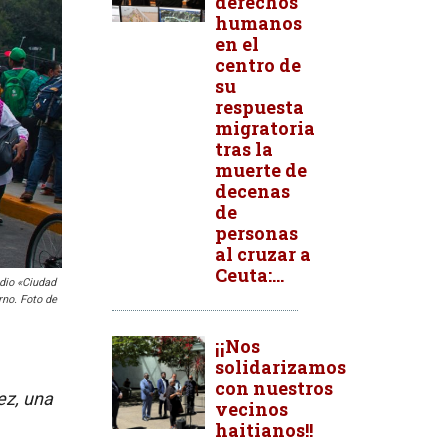
derechos
humanos
en el
centro de
su
respuesta
migratoria
tras la
muerte de
decenas
de
personas
al cruzar a
Ceuta:...
dio «Ciudad
rno. Foto de
¡¡Nos
solidarizamos
con nuestros
ez, una
vecinos
haitianos!!