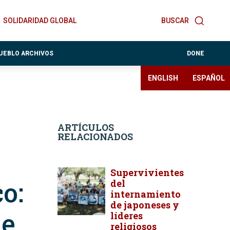
SOLIDARIDAD GLOBAL
BUSCAR
PUEBLO ARCHIVOS
DONE
ENGLISH
ESPAÑOL
ARTÍCULOS
RELACIONADOS
Supervivientes
o:
del
internamiento
de japoneses y
de
líderes
religiosos