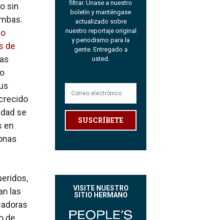
filtrar. Únase a nuestro
o sin
boletín y manténgase
umbas.
actualizado sobre
nuestro reportaje original
mo
y periodismo para la
s de
gente. Entregado a
ras
usted.
do
sus
 crecido
idad se
SUSCRÍBETE
s en
sonas
ueridos,
VISITE NUESTRO
an las
SITIO HERMANO
cadoras
to de