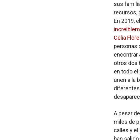
sus famili
recursos, 
En 2019, 
increíblem
Celia Flor
personas d
encontrar 
otros dos 
en todo e
unen a la 
diferentes
desaparec
A pesar de
miles de p
calles y e
han salido 