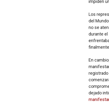
impiden un
Los repres
del Mundo 
no se aten
durante el
enfrentaba
finalmente
En cambio,
manifestan
registrado
comenzara 
comprometi
dejado int
manifesta