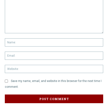
Comment:
Na
Em
We
Save my name, email, and website in this browser for the next time I
comment.